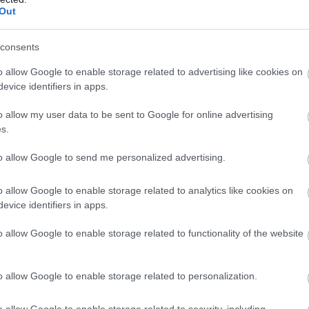
άνομοι οδηγοί με
Out
ή την εβδομάδα–Τι
εκπαιδευτές οδήγησης
consents
o allow Google to enable storage related to advertising like cookies on
evice identifiers in apps.
 ηλεκτρικών πατινιών
o allow my user data to be sent to Google for online advertising
γάλη συζήτηση για την
ασφάλεια
,
s.
to allow Google to send me personalized advertising.
o allow Google to enable storage related to analytics like cookies on
evice identifiers in apps.
, Δημήτρη Κούβελα, με θέμα τη
o allow Google to enable storage related to functionality of the website
ν πατινιών,
ο κ. Κυρανάκης τόνισε
διους όρους
.
o allow Google to enable storage related to personalization.
γηση πατινιού "περίπου ως
o allow Google to enable storage related to security, including