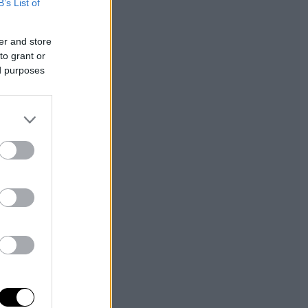
B’s List of
er and store
to grant or
ed purposes