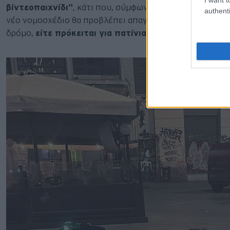
βίντεοπαιχνίδι"
, κάτι που, σύμφωνα με τον ίδιο, πρέπει
authenti
νέο νομοσχέδιο θα προβλέπει απαγόρευση κυκλοφορίας 
δρόμο,
είτε πρόκειται για πατίνια που νοικιάζονται α