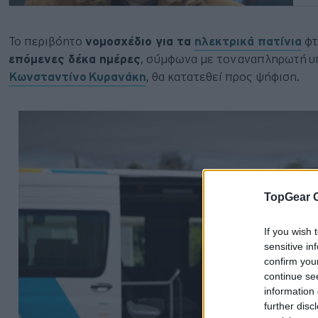
Το περιβόητο
νομοσχέδιο για τα
ηλεκτρικά πατίνια
φτ
επόμενες δέκα ημέρες
, σύμφωνα με τον αναπληρωτή 
Κωνσταντίνο Κυρανάκη
, θα κατατεθεί προς ψήφιση.
TopGear 
If you wish 
sensitive in
confirm you
continue se
information 
further disc