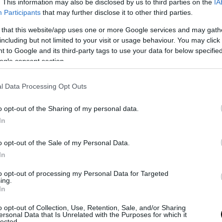
. This information may also be disclosed by us to third parties on the
IA
Participants
that may further disclose it to other third parties.
 that this website/app uses one or more Google services and may gath
including but not limited to your visit or usage behaviour. You may click 
 to Google and its third-party tags to use your data for below specifi
ogle consent section.
l Data Processing Opt Outs
o opt-out of the Sharing of my personal data.
In
o opt-out of the Sale of my Personal Data.
ρη απαγόρευση κυκλοφορίας
In
to opt-out of processing my Personal Data for Targeted
ing.
In
o opt-out of Collection, Use, Retention, Sale, and/or Sharing
ersonal Data that Is Unrelated with the Purposes for which it
lected.