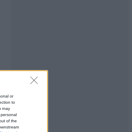
sonal or
ection to
ou may
 personal
out of the
 downstream