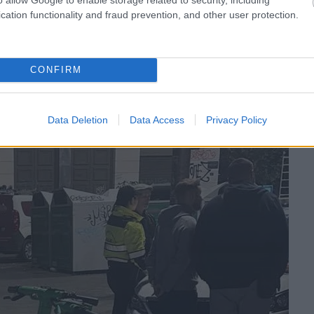
 να αλλάξει. Για αυτόν τον λόγο, το
cation functionality and fraud prevention, and other user protection.
ανηλίκων με ηλεκτρικό πατίνι στον
πό εταιρείες είτε για ιδιόκτητα
.
CONFIRM
Data Deletion
Data Access
Privacy Policy