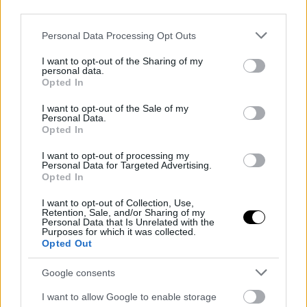
third parties.
Please note that this website/app uses one or more Google
Personal Data Processing Opt Outs
services and may gather and store information including but
not limited to your visit or usage behaviour. You may click to
I want to opt-out of the Sharing of my
GAMING
personal data.
Peugeot Polygon: Το επόμενο
grant or deny consent to Google and its third-party tags to
Opted In
αυτοκίνητο της φίρμας το σχεδιάζουν
use your data for below specified purposes in below Google
consent section.
gamers
I want to opt-out of the Sale of my
Personal Data.
Opted In
05 ΝΟΕ 2025
I want to opt-out of processing my
Personal Data for Targeted Advertising.
Opted In
GAMING
Fast and Furious Arcade: Χαοτικό,
I want to opt-out of Collection, Use,
Retention, Sale, and/or Sharing of my
θεαματικό και εντελώς χαζό video
Personal Data that Is Unrelated with the
Purposes for which it was collected.
game
Opted Out
04 ΝΟΕ 2025
Google consents
I want to allow Google to enable storage