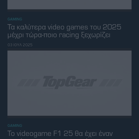
GAMING
H Nissan έβγαλε δικό της ρετρό
videogame με αγώνες-Μπορείς να το
παίξεις δωρεάν
03 ΙΟΥΝ 2025
GAMING
Δείτε το σοκαριστικό νέο trailer του