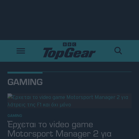
Νέα
Δοκιμές
Electric
GAMING
Motorsport
Άποψη
Viral
GAMING
Έρχεται το video game
Motorsport Manager 2 για
Big Reads