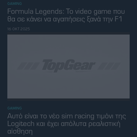
Τα 9 καλύτερα racing video games για
τους λάτρεις της ταχύτητας
05 ΙΟΥΛ 2025
GAMING
Τα καλύτερα video games του 2025
μέχρι τώρα-ποιο racing ξεχωρίζει
03 ΙΟΥΛ 2025