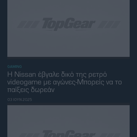
Σε αυτό το διάσημο video game μπορείς να
οδηγήσεις Hyundai Ioniq 5 N
03 ΜΑΪ 2025
GAMING
Ο προσομοιωτής οδήγησης μιας Aston
Martin Valkyrie κοστίζει πολύ ακριβά
08 ΑΠΡ 2025