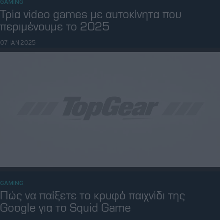
GAMING
Πόσo κοστίζει το τέλειο τιμόνι gaming της
Cosworth
23 ΟΚΤ 2024
GAMING
Στο νέο Mini Cooper C το in-car gaming