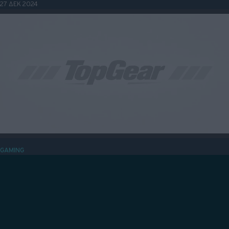
πάει σε άλλο επίπεδο
05 ΟΚΤ 2024
© 2026 Topgear
Attica Media Online Network
Σχετικά με εμάς
Επικοινωνήστε μαζί μας
Διαφημιστείτε
Όροι Χρήσης - Πολιτική Απορρήτου
GAMING
Το Test Drive Unlimited Solar Crown το
περιμέναμε καλύτερο
30 ΣΕΠ 2024