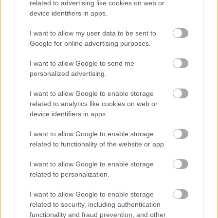
related to advertising like cookies on web or
GAMING
device identifiers in apps.
Formula Legends: Το video game που
θα σε κάνει να αγαπήσεις ξανά την F1
I want to allow my user data to be sent to
Google for online advertising purposes.
16 ΟΚΤ 2025
I want to allow Google to send me
personalized advertising.
GAMING
I want to allow Google to enable storage
Αυτό είναι το νέο sim racing τιμόνι της
related to analytics like cookies on web or
Logitech και έχει απόλυτα ρεαλιστική
device identifiers in apps.
αίσθηση
I want to allow Google to enable storage
21 ΣΕΠ 2025
related to functionality of the website or app.
I want to allow Google to enable storage
related to personalization.
I want to allow Google to enable storage
related to security, including authentication
functionality and fraud prevention, and other