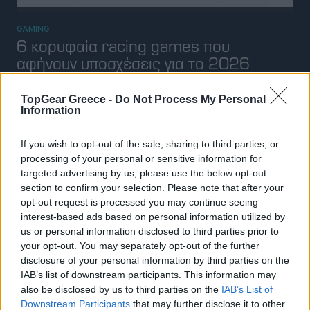
GAMING
Το νέο Toyota GR GT θα
"πρωταγωνιστεί" στο Forza Horizon 6
26 ΙΑΝ 2026
TopGear Greece -
Do Not Process My Personal
Information
GAMING
If you wish to opt-out of the sale, sharing to third parties, or
Δύο εμβληματικά Honda γίνονται Hot
processing of your personal or sensitive information for
Wheels για τη συλλογή σου
targeted advertising by us, please use the below opt-out
section to confirm your selection. Please note that after your
16 ΙΑΝ 2026
opt-out request is processed you may continue seeing
interest-based ads based on personal information utilized by
us or personal information disclosed to third parties prior to
your opt-out. You may separately opt-out of the further
disclosure of your personal information by third parties on the
IAB’s list of downstream participants. This information may
also be disclosed by us to third parties on the
IAB’s List of
Downstream Participants
that may further disclose it to other