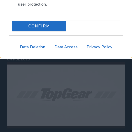
user protection.
CONFIRM
GAMING
Prodrive Racing Simulator 2025:
Αγωνιστική εμπειρία υψηλής αισθητικής
Data Deletion
Data Access
Privacy Policy
06 ΙΟΥΛ 2025
GAMING