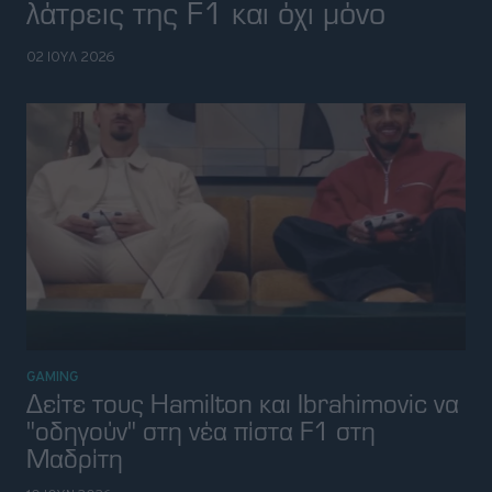
λάτρεις της F1 και όχι μόνο
Retro
02 ΙΟΥΛ 2026
Moto
Gaming
Συνεντεύξεις
GAMING
Δείτε τους Hamilton και Ibrahimovic να
"οδηγούν" στη νέα πίστα F1 στη
Μαδρίτη