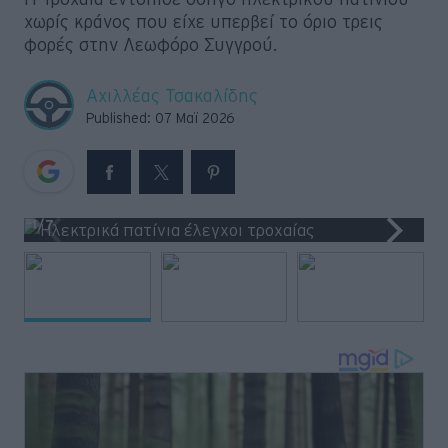
χωρίς κράνος που είχε υπερβεί το όριο τρεις
Retro
φορές στην Λεωφόρο Συγγρού.
Moto
Αχιλλέας Τσακαλίδης
Published: 07 Μαϊ 2026
Gaming
Συνεντεύξεις
1
/7