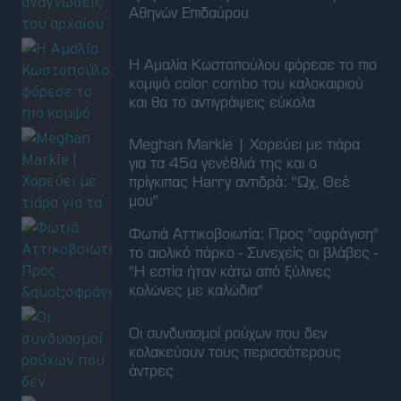
Αθηνών Επιδαύρου
Η Αμαλία Κωστοπούλου φόρεσε το πιο
κομψό color combo του καλοκαιριού
και θα το αντιγράψεις εύκολα
Meghan Markle | Χορεύει με τιάρα
για τα 45α γενέθλιά της και ο
πρίγκιπας Harry αντιδρά: "Ωχ, Θεέ
μου"
Φωτιά Αττικοβοιωτία: Προς "σφράγιση"
το αιολικό πάρκο - Συνεχείς οι βλάβες -
"Η εστία ήταν κάτω από ξύλινες
κολώνες με καλώδια"
Οι συνδυασμοί ρούχων που δεν
κολακεύουν τους περισσότερους
άντρες