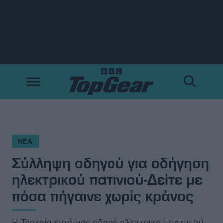
Νέα
Δοκιμές
Electric
Motorsport
ΝΕΑ
Σύλληψη οδηγού για οδήγηση
Άποψη
ηλεκτρικού πατινιού-Δείτε με
Viral
πόσα πήγαινε χωρίς κράνος
Big Reads
Η Τροχαία εντόπισε οδηγό ηλεκτρικού πατινιού