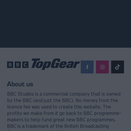
Madame Figaro
Shape
Yupiii
Esquire
Missbloom
Tasty Guide
Attica Media Group © 2026 TopGear
Attica Media Online Network
Σχετικά με εμάς
Επικοινωνήστε μαζί μας
Διαφημιστείτε
Όροι Χρήσης - Πολιτική Απορρήτου
Μέλος