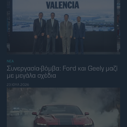
ΝΕΑ
Συνεργασία-βόμβα: Ford και Geely μαζί
με μεγάλα σχέδια
23 ΙΟΥΛ 2026
VIRAL
Ο Liam Neeson οδηγεί Mustang
Shelby Super Snake στη νέα του ταινία