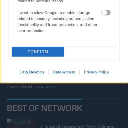
related to personalization.
I want to allow Google to enable storage
related to security, including authentication
functionality and fraud prevention, and other
user protection.
CONFIRM
ΔΟΚΙΜΕΣ
Δοκιμή Ford Kuga FHEV: Ολοκληρωμένο
Data Deletion
Data Access
Privacy Policy
προσιτό SUV με μεγάλη αξία
ΓΡΑΦΕΙ:
ΓΙΑΝΝΗΣ ΤΣΑΚΑΛΟΣ
BEST OF NETWORK
House of Hazelwood Calm Waters