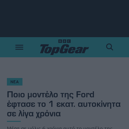
Νέα
Δοκιμές
Electric
Motorsport
ΝΕΑ
Ποιο μοντέλο της Ford
Άποψη
έφτασε το 1 εκατ. αυτοκίνητα
Viral
σε λίγα χρόνια
Big Reads
Μέσα σε μόλις 6 χρόνια αυτό το μοντέλο της