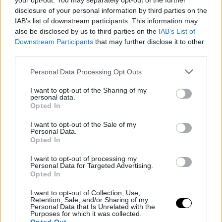
your opt-out. You may separately opt-out of the further
disclosure of your personal information by third parties on the
IAB’s list of downstream participants. This information may
also be disclosed by us to third parties on the
IAB’s List of
Downstream Participants
that may further disclose it to other
third parties.
Please note that this website/app uses one or more Google
Personal Data Processing Opt Outs
services and may gather and store information including but
not limited to your visit or usage behaviour. You may click to
I want to opt-out of the Sharing of my
personal data.
grant or deny consent to Google and its third-party tags to
Opted In
use your data for below specified purposes in below Google
consent section.
I want to opt-out of the Sale of my
Personal Data.
Opted In
I want to opt-out of processing my
Personal Data for Targeted Advertising.
Opted In
I want to opt-out of Collection, Use,
Retention, Sale, and/or Sharing of my
Personal Data that Is Unrelated with the
Purposes for which it was collected.