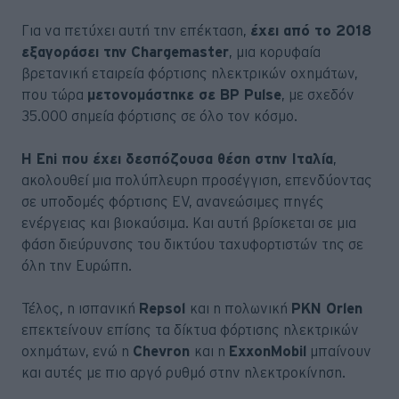
Για να πετύχει αυτή την επέκταση,
έχει από το 2018
εξαγοράσει την Chargemaster
, μια κορυφαία
βρετανική εταιρεία φόρτισης ηλεκτρικών οχημάτων,
που τώρα
μετονομάστηκε σε BP Pulse
, με σχεδόν
35.000 σημεία φόρτισης σε όλο τον κόσμο.
Η Eni που έχει δεσπόζουσα θέση στην Ιταλία
,
ακολουθεί μια πολύπλευρη προσέγγιση, επενδύοντας
σε υποδομές φόρτισης EV, ανανεώσιμες πηγές
ενέργειας και βιοκαύσιμα. Και αυτή βρίσκεται σε μια
φάση διεύρυνσης του δικτύου ταχυφορτιστών της σε
όλη την Ευρώπη.
Τέλος, η ισπανική
Repsol
και η πολωνική
PKN Orlen
επεκτείνουν επίσης τα δίκτυα φόρτισης ηλεκτρικών
οχημάτων, ενώ η
Chevron
και η
ExxonMobil
μπαίνουν
και αυτές με πιο αργό ρυθμό στην ηλεκτροκίνηση.