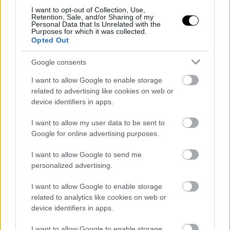
I want to opt-out of Collection, Use,
Retention, Sale, and/or Sharing of my
Personal Data that Is Unrelated with the
Purposes for which it was collected.
Opted Out
About us
Google consents
BBC Studios is a commercial company that is owned
I want to allow Google to enable storage
by the BBC (and just the BBC). No money from the
related to advertising like cookies on web or
licence fee was used to create this website. The
device identifiers in apps.
profits we make from it go back to BBC programme-
makers to help fund great new BBC programmes.
I want to allow my user data to be sent to
BBC is a trademark of the British Broadcasting
Google for online advertising purposes.
Corporation. Logos © 1996.
I want to allow Google to send me
personalized advertising.
Capital
TheTOC
Harper's BAZAAR
I want to allow Google to enable storage
related to analytics like cookies on web or
Madame Figaro
Shape
Yupiii
device identifiers in apps.
Esquire
Missbloom
Tasty Guide
I want to allow Google to enable storage