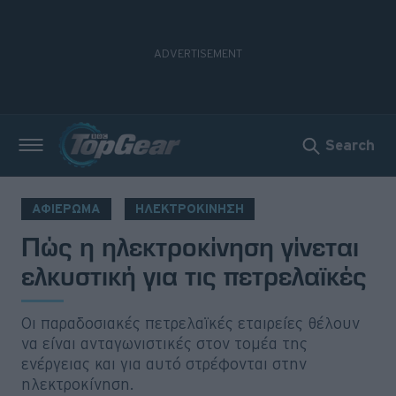
Search
Νέα
Δοκιμές
ΑΦΙΕΡΩΜΑ
ΗΛΕΚΤΡΟΚΙΝΗΣΗ
Πώς η ηλεκτροκίνηση γίνεται
Electric
ελκυστική για τις πετρελαϊκές
Motorsport
Άποψη
Οι παραδοσιακές πετρελαϊκές εταιρείες θέλουν
να είναι ανταγωνιστικές στον τομέα της
ενέργειας και για αυτό στρέφονται στην
Viral
ηλεκτροκίνηση.