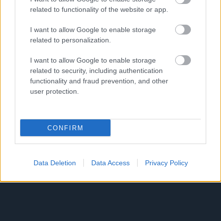
related to functionality of the website or app.
Attica Media Group © 2026 TopGear
Attica Media Online Network
Σχετικά με εμάς
I want to allow Google to enable storage
related to personalization.
Επικοινωνήστε μαζί μας
Διαφημιστείτε
Όροι Χρήσης - Πολιτική Απορρήτου
I want to allow Google to enable storage
related to security, including authentication
Μέλος
functionality and fraud prevention, and other
user protection.
CONFIRM
Data Deletion
Data Access
Privacy Policy