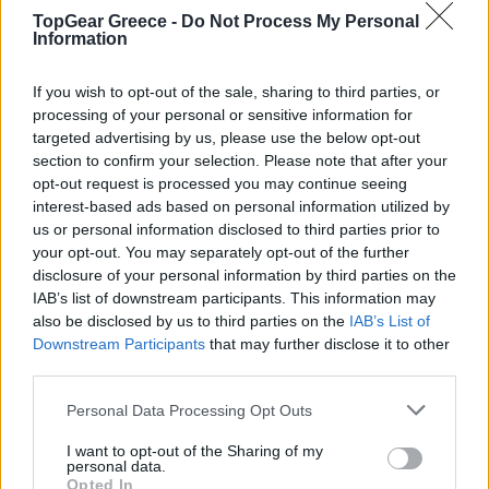
ΠΕΜ, 23 ΑΠΡ 2026
TopGear Greece -
Do Not Process My Personal
Ουγγαρία: Τι αλλάζει για τις επενδύσεις της
Information
κινεζικής αυτοκινητοβιομηχανίας
If you wish to opt-out of the sale, sharing to third parties, or
ΓΡΑΦΕΙ:
ΑΡΓΥΡΗΣ ΑΓΓΕΛΟΠΟΥΛΟΣ
processing of your personal or sensitive information for
targeted advertising by us, please use the below opt-out
section to confirm your selection. Please note that after your
opt-out request is processed you may continue seeing
interest-based ads based on personal information utilized by
us or personal information disclosed to third parties prior to
your opt-out. You may separately opt-out of the further
disclosure of your personal information by third parties on the
IAB’s list of downstream participants. This information may
also be disclosed by us to third parties on the
IAB’s List of
Downstream Participants
that may further disclose it to other
third parties.
Please note that this website/app uses one or more Google
ΣΑΒ, 21 ΦΕΒ 2026
Personal Data Processing Opt Outs
Lars Rasmussen: Ο δημιουργός του Google
services and may gather and store information including but
not limited to your visit or usage behaviour. You may click to
I want to opt-out of the Sharing of my
Maps εξηγεί την ιδέα από την οποία ξεκίνησαν
personal data.
grant or deny consent to Google and its third-party tags to
όλα
Opted In