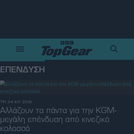
Νέα
Δοκιμές
Electric
ΕΠΈΝΔΥΣΗ
Motorsport
Άποψη
ΤΡΙ, 04 ΑΥΓ 2026
Αλλάζουν τα πάντα για την KGM-
Viral
μεγάλη επένδυση από κινεζικό
κολοσσό
Big Reads