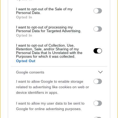
use your data for below specified purposes in below Google
consent section.
ΓΡΑΦΕΙ:
ΣΤΑΘΗΣ ΠΕΤΡΟΠΟΥΛΟΣ
I want to opt-out of the Sale of my
Personal Data.
Opted In
I want to opt-out of processing my
Personal Data for Targeted Advertising.
Opted In
I want to opt-out of Collection, Use,
Retention, Sale, and/or Sharing of my
Personal Data that Is Unrelated with the
Purposes for which it was collected.
Opted Out
Google consents
I want to allow Google to enable storage
ΤΡΙ, 21 ΟΚΤ 2025
related to advertising like cookies on web or
Ποιος θέλει να αγοράσει απο την Porsche τις
device identifiers in apps.
μετοχές της Bugatti
I want to allow my user data to be sent to
Google for online advertising purposes.