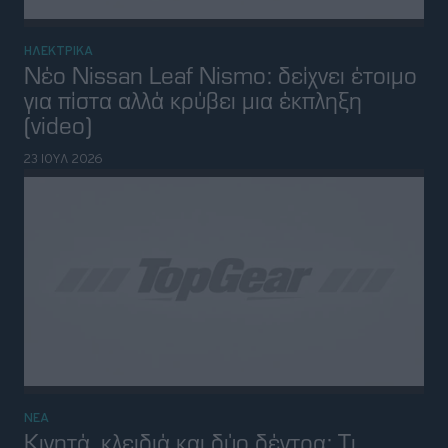
VIRAL
Ηλεκτρικό mini supercar είναι
πισωκίνητο και φτιαγμένο για drift-πού
πληρώνω (video)
08 ΙΟΥΛ 2026