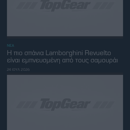
Η πιο σπάνια Lamborghini Revuelto
είναι εμπνευσμένη από τους σαμουράι
24 ΙΟΥΛ 2026
ΗΛΕΚΤΡΙΚΑ
Νέο Nissan Leaf Nismo: δείχνει έτοιμο
για πίστα αλλά κρύβει μια έκπληξη
(video)
23 ΙΟΥΛ 2026
ΝΕΑ
Κινητά, κλειδιά και δύο δέντρα: Τι
ξεχνούν οι επιβάτες στα αυτοκίνητα της
Uber
15 ΙΟΥΛ 2026