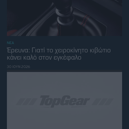
ΝΕΑ
Μεγάλη συμμαχία των Uber, Stellantis
και Wayve-τι θα κάνουν μαζί
18 ΙΟΥΝ 2026