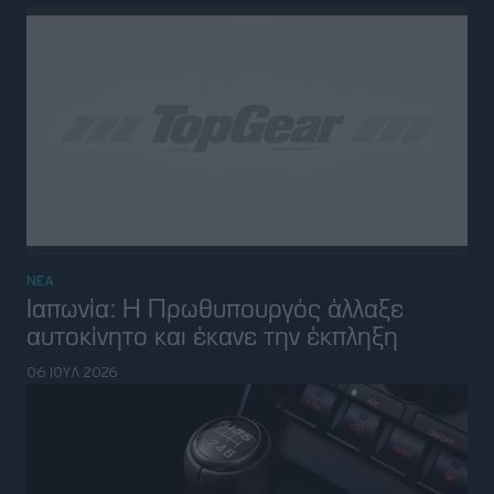
ΝΕΑ
Έρευνα: Γιατί το χειροκίνητο κιβώτιο
κάνει καλό στον εγκέφαλο
30 ΙΟΥΝ 2026
ΝΕΑ
Bentley Continental: Το βρετανικό GT
που εμπνεύστηκε από το ταχύτερο
τρένο της Ιαπωνίας
29 ΙΟΥΝ 2026