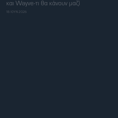
About us
BBC Studios is a commercial company that is owned
by the BBC (and just the BBC). No money from the
licence fee was used to create this website. The
profits we make from it go back to BBC programme-