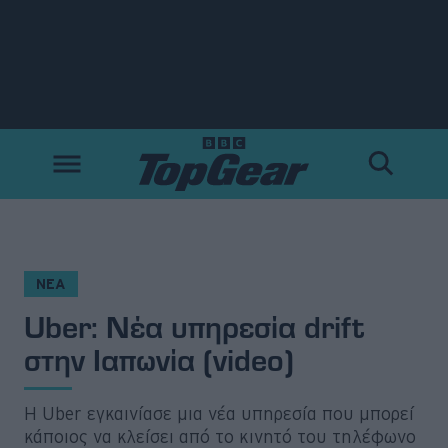
Νέα
Δοκιμές
Electric
Motorsport
ΝΕΑ
Uber: Νέα υπηρεσία drift
Άποψη
στην Ιαπωνία (video)
Viral
H Uber εγκαινίασε μια νέα υπηρεσία που μπορεί
Big Reads
κάποιος να κλείσει από το κινητό του τηλέφωνο