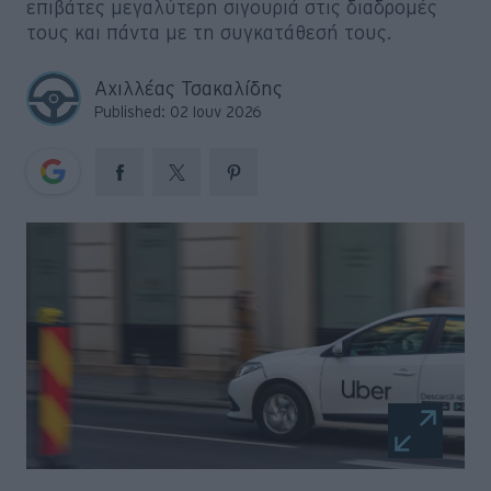
επιβάτες μεγαλύτερη σιγουριά στις διαδρομές
Big Reads
τους και πάντα με τη συγκατάθεσή τους.
Retro
Αχιλλέας Τσακαλίδης
Published: 02 Ιουν 2026
Moto
Gaming
Συνεντεύξεις