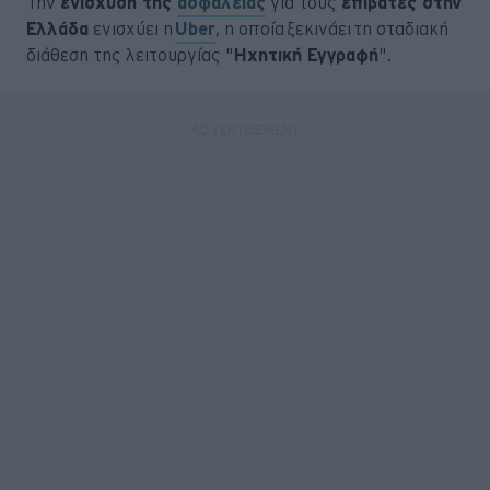
Την
ενίσχυση της
ασφάλειας
για τους
επιβάτες στην
Ελλάδα
ενισχύει η
Uber
, η οποία ξεκινάει τη σταδιακή
διάθεση της λειτουργίας "
Ηχητική Εγγραφή
".