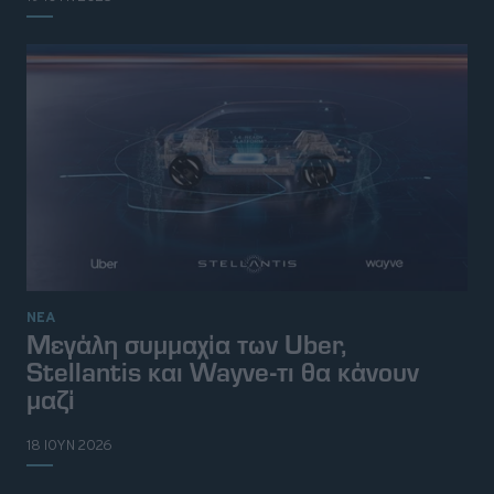
ΝΕΑ
Μεγάλη συμμαχία των Uber,
Stellantis και Wayve-τι θα κάνουν
μαζί
© 2026 Topgear
Attica Media Online Network
Σχετικά με εμάς
Επικοινωνήστε μαζί μας
18 ΙΟΥΝ 2026
Διαφημιστείτε
Όροι Χρήσης - Πολιτική Απορρήτου