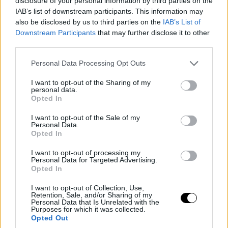
disclosure of your personal information by third parties on the
IAB’s list of downstream participants. This information may
also be disclosed by us to third parties on the
IAB’s List of
Downstream Participants
that may further disclose it to other
third parties.
Please note that this website/app uses one or more Google
Personal Data Processing Opt Outs
services and may gather and store information including but
not limited to your visit or usage behaviour. You may click to
I want to opt-out of the Sharing of my
personal data.
grant or deny consent to Google and its third-party tags to
Opted In
use your data for below specified purposes in below Google
consent section.
I want to opt-out of the Sale of my
Personal Data.
Opted In
I want to opt-out of processing my
Personal Data for Targeted Advertising.
Opted In
I want to opt-out of Collection, Use,
Retention, Sale, and/or Sharing of my
Personal Data that Is Unrelated with the
Purposes for which it was collected.
Opted Out