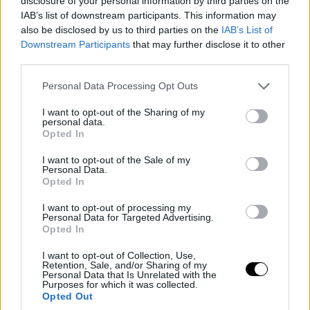
disclosure of your personal information by third parties on the
IAB’s list of downstream participants. This information may
also be disclosed by us to third parties on the
IAB’s List of
Downstream Participants
that may further disclose it to other
third parties.
Please note that this website/app uses one or more Google
Personal Data Processing Opt Outs
services and may gather and store information including but
not limited to your visit or usage behaviour. You may click to
I want to opt-out of the Sharing of my
personal data.
grant or deny consent to Google and its third-party tags to
Opted In
use your data for below specified purposes in below Google
consent section.
I want to opt-out of the Sale of my
Personal Data.
Opted In
I want to opt-out of processing my
Personal Data for Targeted Advertising.
Opted In
I want to opt-out of Collection, Use,
Retention, Sale, and/or Sharing of my
Personal Data that Is Unrelated with the
Purposes for which it was collected.
Opted Out