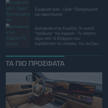
πυροδότησε τις υποψίες της συζύγου
του
ΤΑ ΠΙΟ ΠΡΟΣΦΑΤΑ
ΝΕΑ
Δείτε το νέο Zeekr 9X-plug-in υβριδικό
SUV με 897 υπερπολυτελείς ίππους