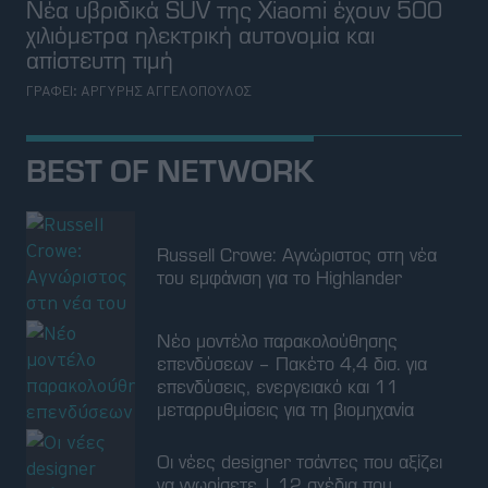
Russell Crowe: Αγνώριστος στη νέα
του εμφάνιση για το Highlander
Νέο μοντέλο παρακολούθησης
επενδύσεων – Πακέτο 4,4 δισ. για
επενδύσεις, ενεργειακό και 11
μεταρρυθμίσεις για τη βιομηχανία
Οι νέες designer τσάντες που αξίζει
να γνωρίσετε | 12 σχέδια που
αναμένεται να γίνουν best seller
"Μαμά, θέλω τσίσα!" στο ταξίδι με το
αμάξι: 3 hacks για όταν βρίσκεστε
στην Εθνική οδό
Η βασίλισσα Letizia έδωσε ξανά ζωή