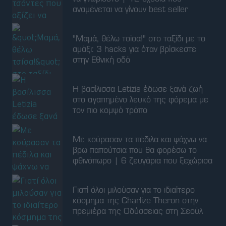
στο αγαπημένο λευκό της φόρεμα με
τον πιο κομψό τρόπο
Με κούρασαν τα πέδιλα και ψάχνω να
βρω παπούτσια που θα φορέσω το
φθινόπωρο | 6 ζευγάρια που ξεχώρισα
Γιατί όλοι μιλούσαν για το ιδιαίτερο
κόσμημα της Charlize Theron στην
πρεμιέρα της Οδύσσειας στη Σεούλ
Συμφωνία Ιράν - Ομάν: Προηγούμενα
και παρεπόμενα
Δολοφονία στην Κυψέλη: Το κινητό
"πρόδωσε" τον Αφγανό - Το ύποπτο
σήμα από τα Εξάρχεια που