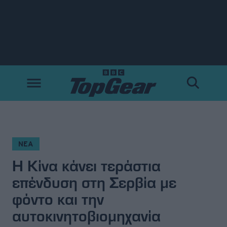
Νέα
Δοκιμές
Electric
Motorsport
ΝΕΑ
Η Κίνα κάνει τεράστια
Άποψη
επένδυση στη Σερβία με
Viral
φόντο και την
αυτοκινητοβιομηχανία
Big Reads