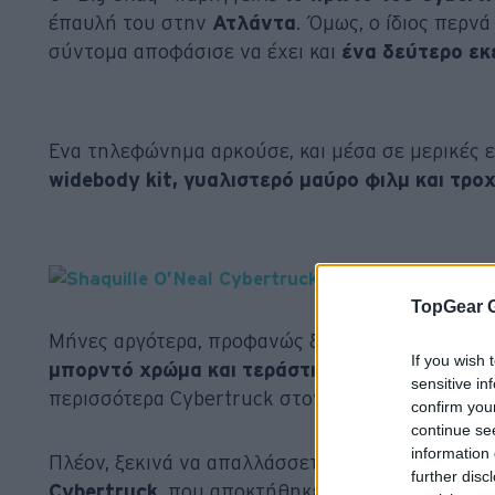
έπαυλή του στην
Ατλάντα
. Όμως, ο ίδιος περν
σύντομα αποφάσισε να έχει και
ένα δεύτερο εκ
Ένα τηλεφώνημα αρκούσε, και μέσα σε μερικές 
widebody kit, γυαλιστερό μαύρο φιλμ και τρο
TopGear 
Μήνες αργότερα, προφανώς ξεχνώντας ότι ήδη ε
If you wish 
μπορντό χρώμα και τεράστιες ζάντες Forgiat
sensitive in
περισσότερα Cybertruck στον πλανήτη.
confirm you
continue se
information 
Πλέον, ξεκινά να απαλλάσσεται από αυτά, με
πρ
further disc
Cybertruck
, που αποκτήθηκε τελευταίο. Το όχη