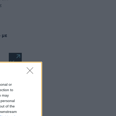
ε
 με
ρο
sonal or
ection to
ou may
 personal
out of the
 downstream