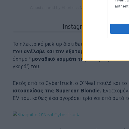
authenti
A post shared by Effortless Motors (@effortless_motor
Το ηλεκτρικό pick-up διατίθεται προς πώληση α
που
ανέλαβε και την εξατομίκευσή του
. Σε α
όχημα "
μοναδικό κομμάτι της ιστορίας
”, αν κ
γκαράζ του.
Εκτός από το Cybertruck, ο O’Neal πουλά και το
ιστοσελίδας της Supercar Blondie.
Ενδεχομένω
EV του, καθώς έχει αγοράσει τρία και από αυτά τ