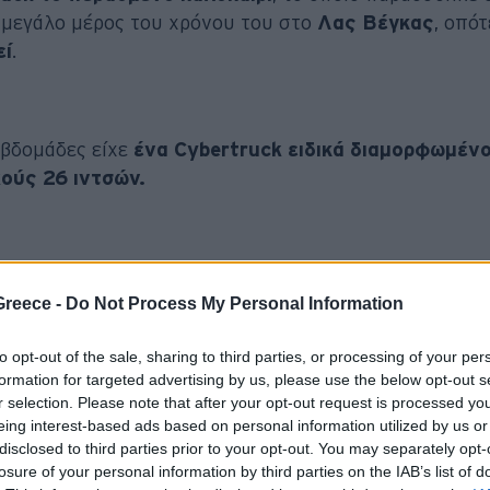
ά μεγάλο μέρος του χρόνου του στο
Λας Βέγκας
, οπότ
εί
.
εβδομάδες είχε
ένα Cybertruck ειδικά διαμορφωμένο
χούς 26 ιντσών.
Greece -
Do Not Process My Personal Information
ίχε δύο,
παρήγγειλε και τρίτο,
αυτή τη φορά με
σκού
to opt-out of the sale, sharing to third parties, or processing of your per
o.
Έτσι, ο O’Neal πιθανόν έγινε ο άνθρωπος με τα
formation for targeted advertising by us, please use the below opt-out s
r selection. Please note that after your opt-out request is processed y
eing interest-based ads based on personal information utilized by us or
disclosed to third parties prior to your opt-out. You may separately opt-
ώτο στη λίστα για πώληση να είναι το μπορντό
losure of your personal information by third parties on the IAB’s list of
μα, εξοπλισμένο επίσης με widebody kit, δεν περνά