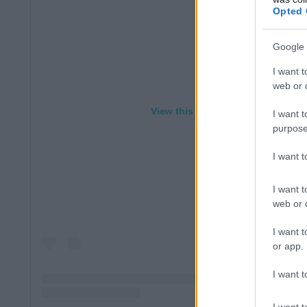
Opted 
Google 
I want t
web or d
View this post on Instagram
I want t
purpose
I want 
I want t
web or d
I want t
or app.
I want t
I want t