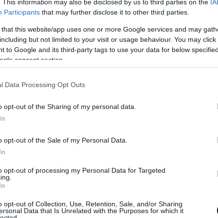
. This information may also be disclosed by us to third parties on the
IA
Participants
that may further disclose it to other third parties.
 that this website/app uses one or more Google services and may gath
με τρεις ηλεκτροκινητήρες, που αποδίδει
845 ίππου
including but not limited to your visit or usage behaviour. You may click 
 to Google and its third-party tags to use your data for below specifi
m/h σε μόλις
2,6 δευτερόλεπτα
.
ogle consent section.
l Data Processing Opt Outs
o opt-out of the Sharing of my personal data.
In
o opt-out of the Sale of my Personal Data.
In
to opt-out of processing my Personal Data for Targeted
ing.
In
o opt-out of Collection, Use, Retention, Sale, and/or Sharing
ersonal Data that Is Unrelated with the Purposes for which it
lected.