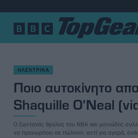
Νέα
Δοκιμές
Electric
ΗΛΕΚΤΡΙΚΑ
Ποιο αυτοκίνητο απ
Motorsport
Shaquille O’Neal (vi
Άποψη
Viral
Ο ζωντανός θρύλος του NBA και μανιώδης συλλ
Big Reads
να προχωρήσει σε πώληση, αντί για αγορά, ενό