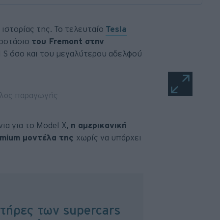
 ιστορίας της. Το τελευταίο
Tesla
γοστάσιο
του Fremont στην
 S όσο και του μεγαλύτερου αδελφού
νια για το Model X,
η αμερικανική
remium μοντέλα της
χωρίς να υπάρχει
ητήρες των supercars