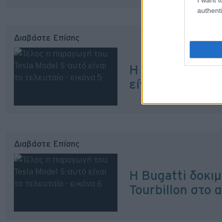
authenti
Διαβάστε Επίσης
Η Xiaomi λανσά
είναι το ιδιαίτ
Διαβάστε Επίσης
Η Bugatti δοκιμ
Tourbillon στο 