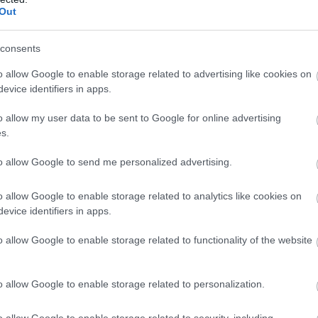
Out
sla παρουσίασε και μια συλλεκτική
consents
οκίνητα,
250 Model S και 100 Model X.
ρύ κοινό, αλλά μόνο σε επιλεγμένους
o allow Google to enable storage related to advertising like cookies on
evice identifiers in apps.
o allow my user data to be sent to Google for online advertising
ώματος, τις χρυσές λεπτομέρειες,
s.
ένων
και τις ειδικές επιγραφές
to allow Google to send me personalized advertising.
o allow Google to enable storage related to analytics like cookies on
evice identifiers in apps.
o allow Google to enable storage related to functionality of the website
πωλήσεων αυτοκινήτων
μβαίνει
o allow Google to enable storage related to personalization.
o allow Google to enable storage related to security, including