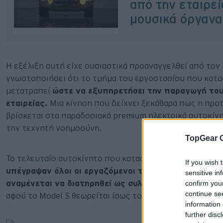
από την εταιρε
μουσικά όργανα
Η εξέλιξη αυτή είχε ουσιαστικά προαναγγελθεί από τον Ι
γνωστοποιήσει ότι το τμήμα του εργοστασίου που κατα
μετατραπεί
ώστε να εξυπηρετήσει την παραγωγή το
εταιρείας.
Μια κίνηση που δείχνει ξεκάθαρα πως η προτ
βρίσκεται στα παραδοσιακά premium ηλεκτρικά αυτοκίνητ
την τεχνητή νοημοσύνη.
TopGear 
Το τελευταίο αυτοκίνητο που κατασκευάστηκε ήταν ένα
If you wish 
υπέγραψαν όλοι οι εργαζόμενοι της γραμμής παραγ
sensitive in
αναμένεται να διατηρηθεί ως συλλεκτικό και ιστορι
confirm you
continue se
αφού το Model S θεωρείται ίσως το σημαντικότερο αυτοκ
information 
further disc