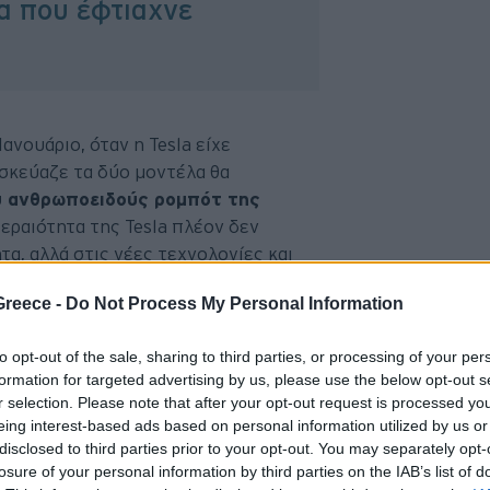
ία που έφτιαχνε
ανουάριο, όταν η Tesla είχε
σκεύαζε τα δύο μοντέλα θα
υ ανθρωποειδούς ρομπότ της
εραιότητα της Tesla πλέον δεν
α, αλλά στις νέες τεχνολογίες και
Greece -
Do Not Process My Personal Information
 μαύρο Model S, πάνω
στο οποίο
to opt-out of the sale, sharing to third parties, or processing of your per
ωγής.
Το συγκεκριμένο όχημα
formation for targeted advertising by us, please use the below opt-out s
κό έκθεμα
για την ίδια την εταιρεία,
r selection. Please note that after your opt-out request is processed y
eing interest-based ads based on personal information utilized by us or
ίνητο στην πορεία της Tesla.
disclosed to third parties prior to your opt-out. You may separately opt-
losure of your personal information by third parties on the IAB’s list of