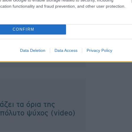
cation functionality and fraud prevention, and other user protection.
CONFIRM
ρει νέα φίρμα-ποιο
ερο χαρακτηριστικό της
Data Deletion
Data Access
Privacy Policy
άζει τα όρια της
απόλυτο ψύχος (video)