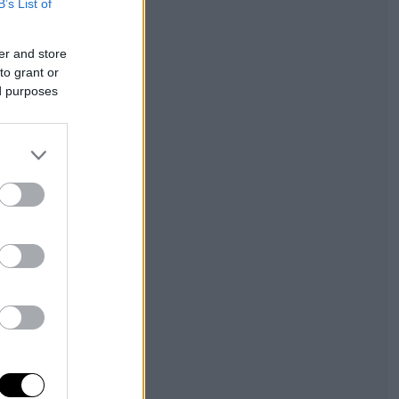
B’s List of
er and store
to grant or
ed purposes