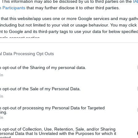
. This information may also be disclosed by us to third parties on the
IA
Participants
that may further disclose it to other third parties.
 that this website/app uses one or more Google services and may gath
ουσιαστικά εξ ολοκλήρου από την
including but not limited to your visit or usage behaviour. You may click 
σύστημα κίνησης της εταιρείας,
 to Google and its third-party tags to use your data for below specifi
S ήταν το αυτοκίνητο που έδειξε στον
ogle consent section.
ορο, πολυτελές και τεχνολογικά
ην παγκόσμια αγορά.
l Data Processing Opt Outs
o opt-out of the Sharing of my personal data.
la,
τα τελευταία χρόνια η εμπορική
In
ασίζεται σχεδόν αποκλειστικά στα
ικά τις 1,6 εκατομμύρια πωλήσεις.
o opt-out of the Sale of my Personal Data.
ρία που περιλαμβάνει τα Model S,
In
άδες.
to opt-out of processing my Personal Data for Targeted
ing.
In
nt λειτουργούσαν πλέον με πολύ
ρητική παραγωγική δυνατότητα για τα
o opt-out of Collection, Use, Retention, Sale, and/or Sharing
ersonal Data that Is Unrelated with the Purposes for which it
ς.
lected.