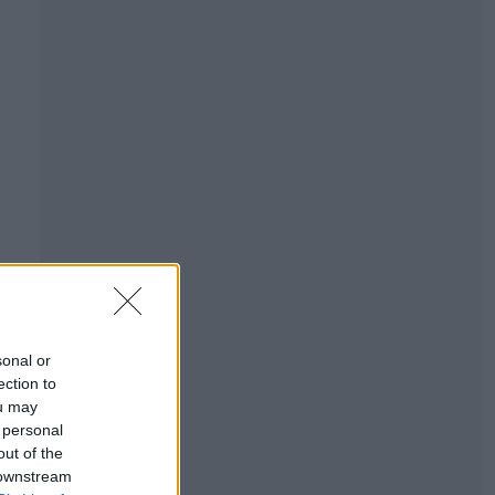
sonal or
ection to
ou may
 personal
out of the
 downstream