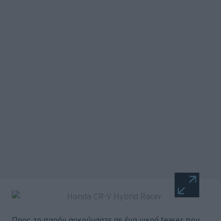
Προς το παρόν αρκούμαστε σε ένα μικρό teaser που