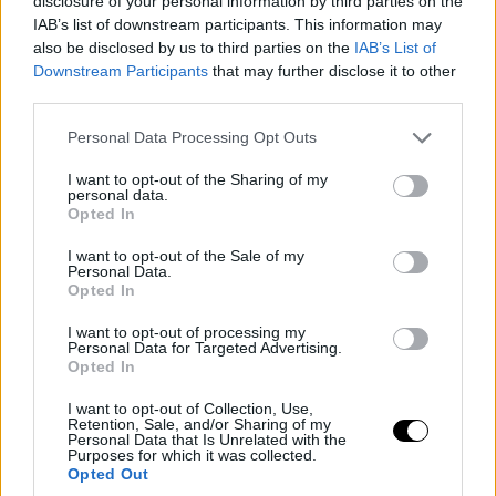
disclosure of your personal information by third parties on the
IAB’s list of downstream participants. This information may
also be disclosed by us to third parties on the
IAB’s List of
Downstream Participants
that may further disclose it to other
third parties.
Please note that this website/app uses one or more Google
Personal Data Processing Opt Outs
services and may gather and store information including but
not limited to your visit or usage behaviour. You may click to
I want to opt-out of the Sharing of my
personal data.
grant or deny consent to Google and its third-party tags to
Opted In
use your data for below specified purposes in below Google
consent section.
I want to opt-out of the Sale of my
Personal Data.
Opted In
I want to opt-out of processing my
Personal Data for Targeted Advertising.
Opted In
I want to opt-out of Collection, Use,
Retention, Sale, and/or Sharing of my
Personal Data that Is Unrelated with the
Purposes for which it was collected.
Opted Out