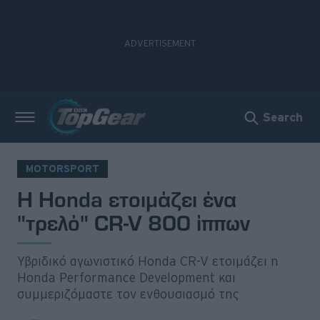
Search
Νέα
Δοκιμές
MOTORSPORT
Η Honda ετοιμάζει ένα
Electric
"τρελό" CR-V 800 ίππων
Motorsport
Άποψη
Υβριδικό αγωνιστικό Honda CR-V ετοιμάζει η
Honda Performance Development και
συμμεριζόμαστε τον ενθουσιασμό της
Viral