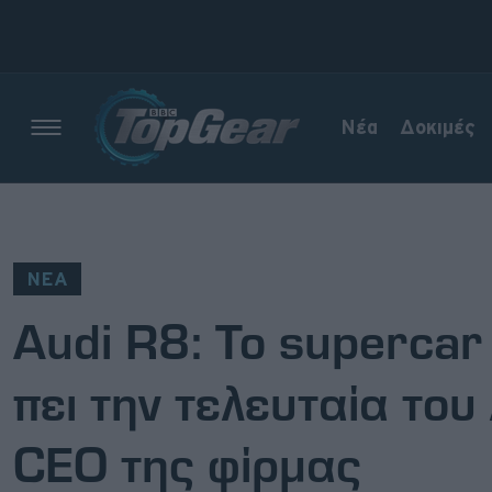
Νέα
Δοκιμές
Νέα
Δοκιμές
ΝΕΑ
Electric
Audi R8: Το supercar 
Motorsport
πει την τελευταία του
Άποψη
CEO της φίρμας
Viral