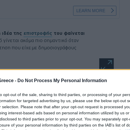
η ιδέα της
επιστροφής
του φαίνεται
τό γίνεται ακόμα πιο σημαντικό όταν
ντηση που είχε με δημοσιογράφους
Greece -
Do Not Process My Personal Information
5
και
Q9
, αλλά σύντομα επεκτάθηκε
to opt-out of the sale, sharing to third parties, or processing of your per
οντέλα, η παγκόσμια στρατηγική της
formation for targeted advertising by us, please use the below opt-out s
ν. Κάπου εκεί,
η κουβέντα έφτασε
r selection. Please note that after your opt-out request is processed y
eing interest-based ads based on personal information utilized by us or
disclosed to third parties prior to your opt-out. You may separately opt-
losure of your personal information by third parties on the IAB’s list of