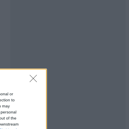
sonal or
ection to
ou may
 personal
out of the
 downstream