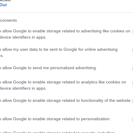
ιος περιορισμός" για έναν κινητήρα
Out
consents
o allow Google to enable storage related to advertising like cookies on
evice identifiers in apps.
ario, το νέο plug-in hybrid supercar
o allow my user data to be sent to Google for online advertising
 Volkswagen.
Ο Dollner αναφέρθηκε
s.
ειται για έναν twin-turbo κινητήρα
to allow Google to send me personalized advertising.
ήρισε "εξαιρετικό"
.
o allow Google to enable storage related to analytics like cookies on
evice identifiers in apps.
o allow Google to enable storage related to functionality of the website
o allow Google to enable storage related to personalization.
o allow Google to enable storage related to security, including