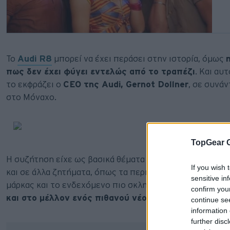
Το
Audi R8
μπορεί να έχει περάσει στην ιστορία, όμως
πως δεν έχει φύγει εντελώς από το τραπέζι
. Και αυ
το εκφράζει ο
CEO της Audi, Gernot Dollner
, σε συνά
στο Μόναχο.
TopGear 
Η συζήτηση είχε ως βασικά θέματα τα
επερχόμενα
RS
If you wish 
και σε άλλα ζητήματα, όπως τα περισσότερα υβριδικά μ
sensitive in
μάρκας και το ενδεχόμενο πιο σκληροτράχηλων εκδόσεω
confirm you
και στο μέλλον ενός πιθανού νέου R8
.
continue se
information 
further disc