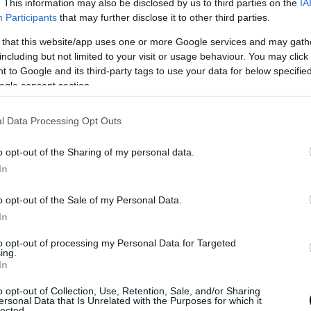
. This information may also be disclosed by us to third parties on the
IA
Participants
that may further disclose it to other third parties.
ίναι ένα supercar με
 that this website/app uses one or more Google services and may gath
including but not limited to your visit or usage behaviour. You may click 
ι είναι ολοκαίνουργιο
 to Google and its third-party tags to use your data for below specifi
φαίνεται
ogle consent section.
l Data Processing Opt Outs
 να επιβεβαιώσει ότι υπάρχει ήδη
o opt-out of the Sharing of my personal data.
ως η αναφορά του στον κινητήρα V8
In
ω από ένα νέο supercar της Audi
.
o opt-out of the Sale of my Personal Data.
In
to opt-out of processing my Personal Data for Targeted
ing.
In
ά ο επικεφαλής της γερμανικής
ητήρας θα μπορούσε να έχει θέση
o opt-out of Collection, Use, Retention, Sale, and/or Sharing
ιστα, μιλώντας για τις δυνατότητες
ersonal Data that Is Unrelated with the Purposes for which it
lected.