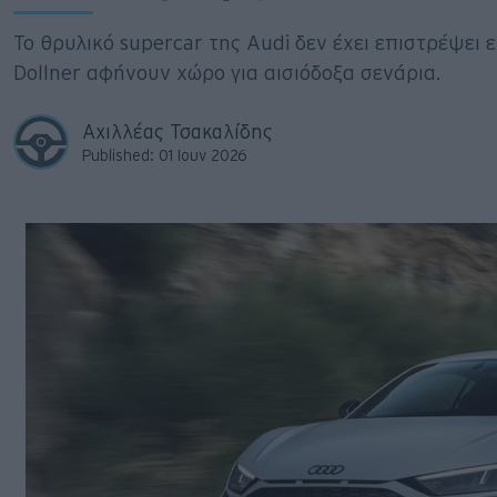
Big Reads
Το θρυλικό supercar της Audi δεν έχει επιστρέψει 
Retro
Dollner αφήνουν χώρο για αισιόδοξα σενάρια.
Moto
Αχιλλέας Τσακαλίδης
Published: 01 Ιουν 2026
Gaming
Συνεντεύξεις