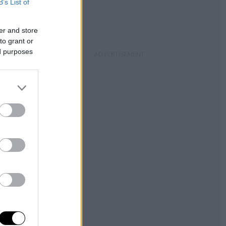
B’s List of
er and store
to grant or
ed purposes