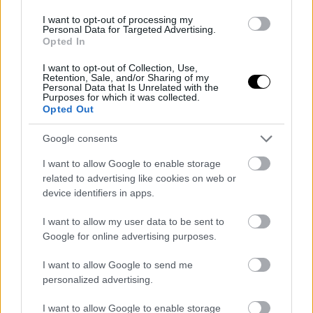
αυτοκίνητα-τι σημαίνει αυτό για την
I want to opt-out of processing my
Ελλάδα
Personal Data for Targeted Advertising.
Opted In
20 ΙΟΥΛ 2026
I want to opt-out of Collection, Use,
Retention, Sale, and/or Sharing of my
Personal Data that Is Unrelated with the
Purposes for which it was collected.
Opted Out
Google consents
I want to allow Google to enable storage
related to advertising like cookies on web or
device identifiers in apps.
I want to allow my user data to be sent to
Google for online advertising purposes.
ΗΛΕΚΤΡΙΚΑ
I want to allow Google to send me
Το ηλεκτρικό των 8.000 ευρώ που
personalized advertising.
κατέκτησε την Κίνα έρχεται στην
Ευρώπη
I want to allow Google to enable storage