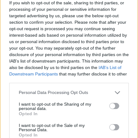
If you wish to opt-out of the sale, sharing to third parties, or
processing of your personal or sensitive information for
ΝΕΑ
Πωλήσεις αυτοκινήτων: Σαρώνουν τα
targeted advertising by us, please use the below opt-out
ηλεκτρικά στην Ευρώπη
section to confirm your selection. Please note that after your
opt-out request is processed you may continue seeing
interest-based ads based on personal information utilized by
21 ΙΟΥΛ 2026
us or personal information disclosed to third parties prior to
your opt-out. You may separately opt-out of the further
disclosure of your personal information by third parties on the
IAB’s list of downstream participants. This information may
also be disclosed by us to third parties on the
IAB’s List of
Downstream Participants
that may further disclose it to other
third parties.
Please note that this website/app uses one or more Google
Personal Data Processing Opt Outs
services and may gather and store information including but
not limited to your visit or usage behaviour. You may click to
I want to opt-out of the Sharing of my
personal data.
grant or deny consent to Google and its third-party tags to
Opted In
use your data for below specified purposes in below Google
consent section.
I want to opt-out of the Sale of my
ΝΕΑ
Personal Data.
Η GAC έφτασε τα 30 εκατ.
Opted In