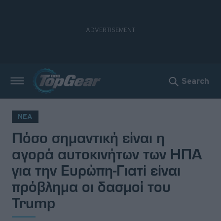
Search
Νέα
Δοκιμές
ΝΕΑ
Πόσο σημαντική είναι η
Electric
αγορά αυτοκινήτων των ΗΠΑ
Motorsport
για την Ευρώπη-Γιατί είναι
πρόβλημα οι δασμοί του
Άποψη
Trump
Viral