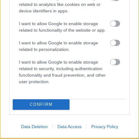
related to analytics like cookies on web or
device identifiers in apps.
20 ΙΟΥΛ 2026
I want to allow Google to enable storage
related to functionality of the website or app.
I want to allow Google to enable storage
related to personalization.
I want to allow Google to enable storage
related to security, including authentication
functionality and fraud prevention, and other
user protection.
ΝΕΑ
CONFIRM
4 εκατομμύρια πωλήσεις στην Ευρώπη
και συνεχίζει-Το SUV που έφτιαξε την
κατηγορία
Data Deletion
Data Access
Privacy Policy
16 ΙΟΥΛ 2026