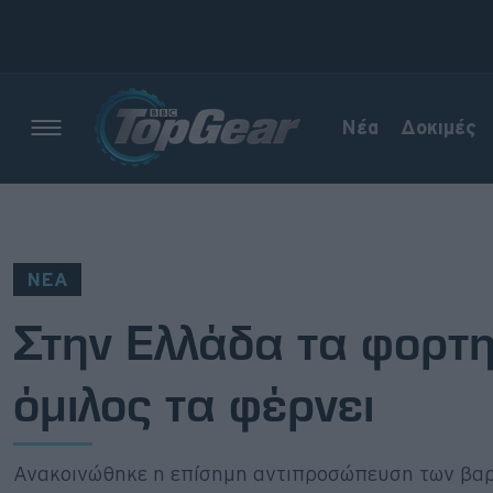
Νέα
Δοκιμές
Νέα
Δοκιμές
ΝΕΑ
Electric
Στην Ελλάδα τα φορτ
Motorsport
όμιλος τα φέρνει
Άποψη
Viral
Ανακοινώθηκε η επίσημη αντιπροσώπευση των βα