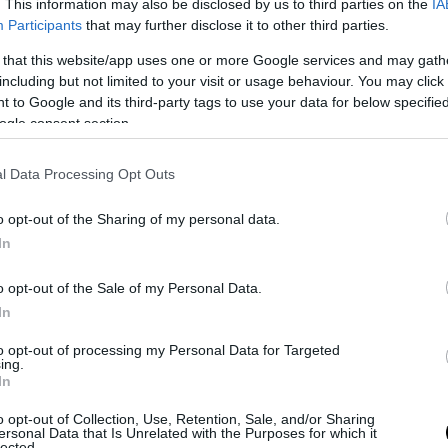
. This information may also be disclosed by us to third parties on the
IA
Participants
that may further disclose it to other third parties.
σουμε ακριβότερα 100
 that this website/app uses one or more Google services and may gath
including but not limited to your visit or usage behaviour. You may click 
κού αερίου
 to Google and its third-party tags to use your data for below specifi
ogle consent section.
l Data Processing Opt Outs
o opt-out of the Sharing of my personal data.
In
 αγωνιστικού τράκτορα
o opt-out of the Sale of my Personal Data.
In
to opt-out of processing my Personal Data for Targeted
ing.
In
o opt-out of Collection, Use, Retention, Sale, and/or Sharing
ersonal Data that Is Unrelated with the Purposes for which it
lected.