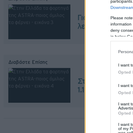
participants
Downstream 
Γιατί θα πληρώ
Please note
information 
λεωφορεία φυσι
deny consent
in below Go
Persona
Διαβάστε Επίσης
I want t
Opted 
Στα άδυτα ενός
I want t
1.100 ίππων
Opted 
I want 
Advertis
Opted 
I want t
of my P
was col