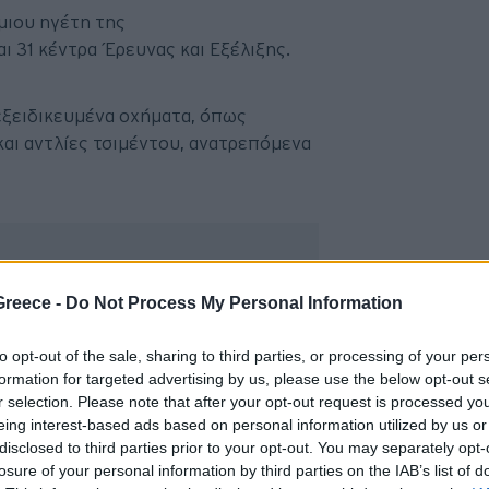
μιου ηγέτη της
ι 31 κέντρα Έρευνας και Εξέλιξης.
εξειδικευμένα οχήματα, όπως
και αντλίες τσιμέντου, ανατρεπόμενα
0 έτη συνεργασίας του
Greece -
Do Not Process My Personal Information
Πετρόπουλος με τη
to opt-out of the sale, sharing to third parties, or processing of your per
formation for targeted advertising by us, please use the below opt-out s
r selection. Please note that after your opt-out request is processed y
eing interest-based ads based on personal information utilized by us or
disclosed to third parties prior to your opt-out. You may separately opt-
losure of your personal information by third parties on the IAB’s list of