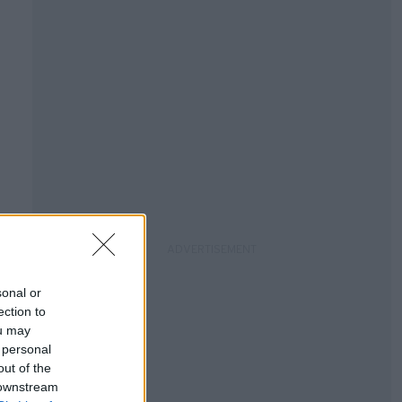
sonal or
ection to
ou may
 personal
out of the
 downstream