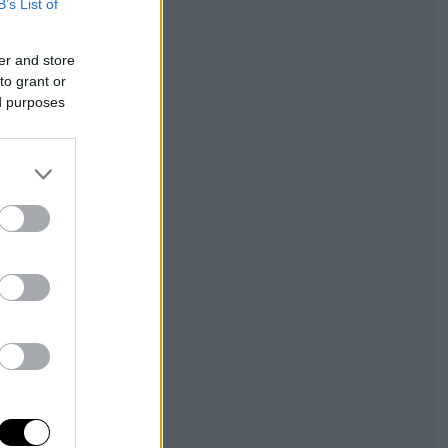
B’s List of
er and store
to grant or
ed purposes