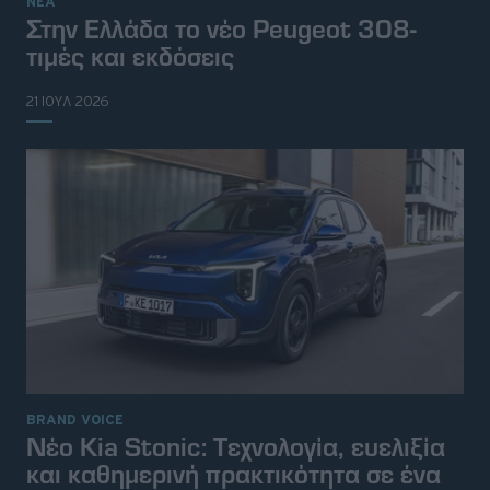
ΝΕΑ
Στην Ελλάδα το νέο Peugeot 308-
τιμές και εκδόσεις
21 ΙΟΥΛ 2026
© 2026 Topgear
Attica Media Online Network
BRAND VOICE
Σχετικά με εμάς
Επικοινωνήστε μαζί μας
Νέο Kia Stonic: Tεχνολογία, ευελιξία
Διαφημιστείτε
Όροι Χρήσης - Πολιτική Απορρήτου
και καθημερινή πρακτικότητα σε ένα