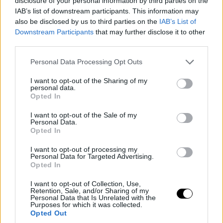
disclosure of your personal information by third parties on the
IAB’s list of downstream participants. This information may
also be disclosed by us to third parties on the
IAB’s List of
Downstream Participants
that may further disclose it to other
third parties.
Please note that this website/app uses one or more Google
Personal Data Processing Opt Outs
services and may gather and store information including but
not limited to your visit or usage behaviour. You may click to
I want to opt-out of the Sharing of my
personal data.
grant or deny consent to Google and its third-party tags to
Opted In
use your data for below specified purposes in below Google
consent section.
I want to opt-out of the Sale of my
Personal Data.
Opted In
I want to opt-out of processing my
Personal Data for Targeted Advertising.
Opted In
I want to opt-out of Collection, Use,
Retention, Sale, and/or Sharing of my
Personal Data that Is Unrelated with the
Purposes for which it was collected.
Opted Out