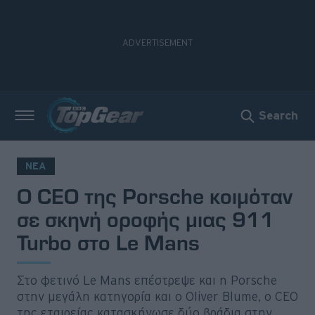
Search
Νέα
Δοκιμές
ΝΕΑ
O CEO της Porsche κοιμόταν
Electric
σε σκηνή οροφής μιας 911
Motorsport
Turbo στο Le Mans
Άποψη
Στο φετινό Le Mans επέστρεψε και η Porsche
Viral
στην μεγάλη κατηγορία και ο Oliver Blume, ο CEO
της εταιρείας κατασκήνωσε δύο βράδια στην