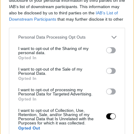
disclosure of your personal information by third parties on the
IAB’s list of downstream participants. This information may
also be disclosed by us to third parties on the
IAB’s List of
Downstream Participants
that may further disclose it to other
third parties.
Please note that this website/app uses one or more Google
Personal Data Processing Opt Outs
services and may gather and store information including but
not limited to your visit or usage behaviour. You may click to
I want to opt-out of the Sharing of my
personal data.
grant or deny consent to Google and its third-party tags to
Opted In
use your data for below specified purposes in below Google
consent section.
I want to opt-out of the Sale of my
Personal Data.
Opted In
I want to opt-out of processing my
Personal Data for Targeted Advertising.
Opted In
I want to opt-out of Collection, Use,
Retention, Sale, and/or Sharing of my
Personal Data that Is Unrelated with the
Purposes for which it was collected.
Opted Out