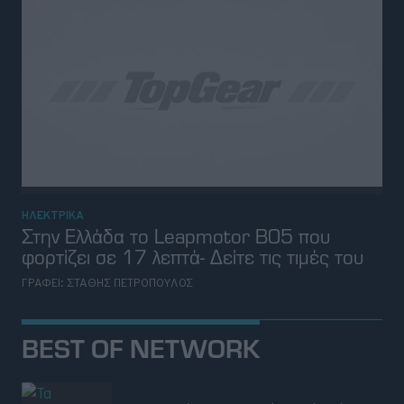
ΗΛΕΚΤΡΙΚΑ
Στην Ελλάδα το Leapmotor B05 που
φορτίζει σε 17 λεπτά- Δείτε τις τιμές του
ΓΡΑΦΕΙ:
ΣΤΑΘΗΣ ΠΕΤΡΟΠΟΥΛΟΣ
BEST OF NETWORK
Τα περιζήτητα ασιατικά που όλο έλεγες
να δοκιμάσεις σε περιμένουν ανοιχτά
τον Αύγουστο
Ροζ ρίγες και απαλό φως | Το παιδικό
δωμάτιο της Μιράντας Αργυρού στη
Βούλα είναι βγαλμένο από όνειρο