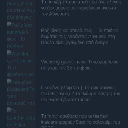
Wedding guest inspo: Τι να φορέσεις
σε γάμο τον Σεπτέμβριο
Πεσμένα βλέφαρα | Το τρικ μακιγιάζ
που θα "ανοίξει" το βλέμμα σας με τον
πιο ανεπιτήδευτο τρόπο
Τα "κιτς" σανδάλια που οι fashion
insiders φορούν ξανά το καλοκαίρι του
2026
Bugatti Destrier: Ένα και μοναδικό
hypercar με τον W16 που δεν "θέλει"
να αποσυρθεί
Ο παρκαδόρος του πλοίου είναι η πιο