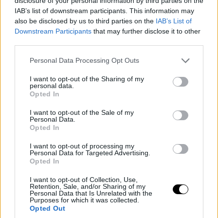
disclosure of your personal information by third parties on the
IAB’s list of downstream participants. This information may
also be disclosed by us to third parties on the
IAB’s List of
Downstream Participants
that may further disclose it to other
third parties.
Please note that this website/app uses one or more Google
Personal Data Processing Opt Outs
services and may gather and store information including but
not limited to your visit or usage behaviour. You may click to
I want to opt-out of the Sharing of my
personal data.
grant or deny consent to Google and its third-party tags to
Opted In
use your data for below specified purposes in below Google
consent section.
I want to opt-out of the Sale of my
Personal Data.
Opted In
I want to opt-out of processing my
Personal Data for Targeted Advertising.
Opted In
I want to opt-out of Collection, Use,
Retention, Sale, and/or Sharing of my
Personal Data that Is Unrelated with the
Purposes for which it was collected.
Opted Out