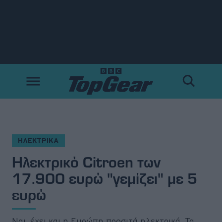
Νέα
Δοκιμές
Electric
Motorsport
ΗΛΕΚΤΡΙΚΑ
Ηλεκτρικό Citroen των
Άποψη
17.900 ευρώ "γεμίζει" με 5
Viral
ευρώ
Big Reads
Ναι, έχει και η Ευρώπη προσιτά ηλεκτρικά. Τα