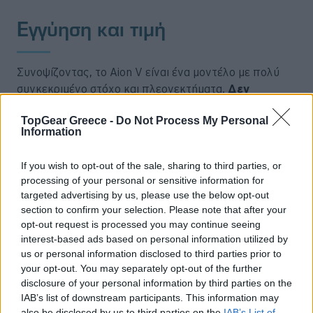
Εγγύηση και τιμή
Συνοψίζοντας, το Aion V είναι ένα μοντέλο με πολύ
συγκεκριμένο στόχο και πλεονεκτήματα.
Δεν
φιλοδοξεί να κλέψει καρδιές με την εμφάνισή του,
TopGear Greece -
Do Not Process My Personal
ούτε να αποτελέσει επιλογή για τον ενθουσιώδη
Information
οδηγό
. Ποντάρει στους
μεγάλους χώρους
, την
ποιότητα κατασκευής
του και στον
πλούσιο
If you wish to opt-out of the sale, sharing to third parties, or
εξοπλισμό,
δίνοντας
bonus
μια
ξεκούραστη και
processing of your personal or sensitive information for
απροβλημάτιστη συμπεριφορά
στο δρόμο.
targeted advertising by us, please use the below opt-out
section to confirm your selection. Please note that after your
opt-out request is processed you may continue seeing
interest-based ads based on personal information utilized by
us or personal information disclosed to third parties prior to
your opt-out. You may separately opt-out of the further
disclosure of your personal information by third parties on the
IAB’s list of downstream participants. This information may
also be disclosed by us to third parties on the
IAB’s List of