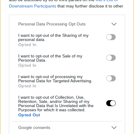
Downstream Participants
that may further disclose it to other
third parties.
Please note that this website/app uses one or more Google
Personal Data Processing Opt Outs
services and may gather and store information including but
not limited to your visit or usage behaviour. You may click to
I want to opt-out of the Sharing of my
personal data.
grant or deny consent to Google and its third-party tags to
Opted In
use your data for below specified purposes in below Google
Κι αν όλα αυτά δεν σου φαίνονται ήδη αρκετά,
consent section.
συνοδεύεται από
εργοστασιακή εγγύηση 8 ετών ή
I want to opt-out of the Sale of my
Personal Data.
160.000 χλμ.
και η
τιμή
του, είναι πολύ καλή για την
Opted In
αξία του συνολικού πακέτου. Η
πλούσια εκδοση
I want to opt-out of processing my
κοστίζει
33.900 ευρώ
, τιμή στην οποία αν
Personal Data for Targeted Advertising.
υπολογίσεις την
προωθητική ενέργεια 1.000 ευρώ
Opted In
της εταιρείας και την κρατική επιδότηση
, μπορεί να
I want to opt-out of Collection, Use,
πέσει οριακά
κάτω από τις 30.000 ευρώ.
Retention, Sale, and/or Sharing of my
Personal Data that Is Unrelated with the
Purposes for which it was collected.
Σωστά το σκέφτεσαι. Αν ένα κινεζικό μοντέλο είναι
Opted Out
μέσα στις επιλογές σου, στη συγκεκριμένη περίπτωση
αγοράζεις πολύ αυτοκίνητο για τα χρήματα που
Google consents