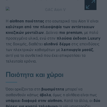
Η
αίσθηση ποιότητας
στο εσωτερικό του Aion V είναι
καλύτερη από την πλειοψηφία των αντίστοιχων
κινεζικών μοντέλων
. Δείχνει
πιο premium
, με πολύ
προσεγμένα υλικά, ενώ στην
πλούσια έκδοση Luxury
της δοκιμής, διαθέτει
αληθινό δέρμα
στις επενδύσεις
των ηλεκτρικών καθισμάτων με
λειτουργία μασάζ
,
αντί για το συνθετικό που έχει επικρατήσει τα
τελευταία χρόνια.
Ποιότητα και χώροι
Όσοι ορκίζονται στη
βιωσιμότητα
μπορεί να
αισθανθούν κάπως
άβολα
, όμως η αλήθεια είναι πως
υπάρχει διαφορά στην αίσθηση.
Κατά τα άλλα, οι
δύο
θέσεις για κινητό τηλεφωνο
(η μία υποστηρίζει