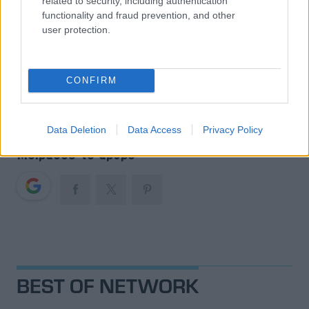
related to security, including authentication
Αυτονομία:
510 km
functionality and fraud prevention, and other
Τιμή:
από 32.900 ευρώ
user protection.
Tags
CONFIRM
GAC
GAC AION V
SUV
ΗΛΕΚΤΡΙΚΟ ΑΥΤΟΚΙΝΗΤΟ
Data Deletion
Data Access
Privacy Policy
Μοιράσου το άρθρο
BEST OF NETWORK