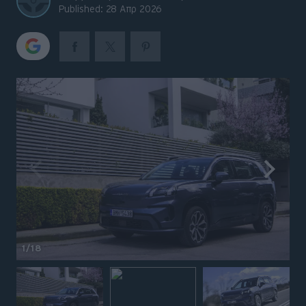
Big Reads
Published: 28 Απρ 2026
Retro
Moto
Gaming
Συνεντεύξεις
1
/18