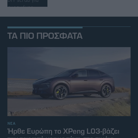
ΤΑ ΠΙΟ ΠΡΟΣΦΑΤΑ
ΝΕΑ
Ήρθε Ευρώπη το XPeng L03-βάζει