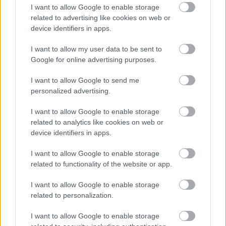
καλείσαι να πληρώσεις.
I want to allow Google to enable storage
related to advertising like cookies on web or
GAC Aion V
device identifiers in apps.
I want to allow my user data to be sent to
Google for online advertising purposes.
Κινητήρας:
1 ηλεκτροκινητήρας
Κιβώτιο / σχέσεις:
Αυτόματο / 1
I want to allow Google to send me
Κίνηση:
Μπροστά
personalized advertising.
Ισχύς:
204 ίπποι
Ροπή:
240 Nm
I want to allow Google to enable storage
0-100 km/h:
7,9 sec
related to analytics like cookies on web or
Τελική ταχύτητα:
160 km/h
device identifiers in apps.
Κατανάλωση
I want to allow Google to enable storage
μέση εργοστασιακή:
16,5 kWh/100 km
related to functionality of the website or app.
μέση δοκιμής:
17,7 kWh/100 km
Διαστάσεις
I want to allow Google to enable storage
ΜxΠxΥ:
4.605 mm x 1.876 mm x 1.686 mm
related to personalization.
Βάρος:
1.920 kg
I want to allow Google to enable storage
Χώρος αποσκευών:
427-978 lt