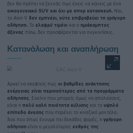
δεν θα πρέπει να ξεχνάς πως έχεις να κάνεις με ένα
οικογενειακό SUV και όχι με σπορ κατασκευή.
Ναι,
το Aion V
δεν εμπνέει, ούτε επιβραβεύει τη γρήγορη
οδήγηση.
Το
ελαφρύ τιμόνι
και ο
ημιάκαμπτος
άξονας
πίσω, δεν προσφέρονται για συγκινήσεις.
Κατανάλωση και αναπλήρωση
Αρκεί να σκεφτείς πως
οι βαθμίδες ανάκτησης
ενέργειας είναι περισσότερες από τα προγράμματα
οδήγησης
. Εκείνο που μπορείς όμως να απολαύσεις,
είναι η
πολύ καλή ποιότητα κύλισης
και το
υψηλό
επίπεδο άνεσης
που παρέχει το κινεζικό μοντέλο.
Άσε που όπως έχουμε πει δεκάδες φορές, η
γρήγορη
οδήγηση
είναι ο μεγαλύτερος
εχθρός της