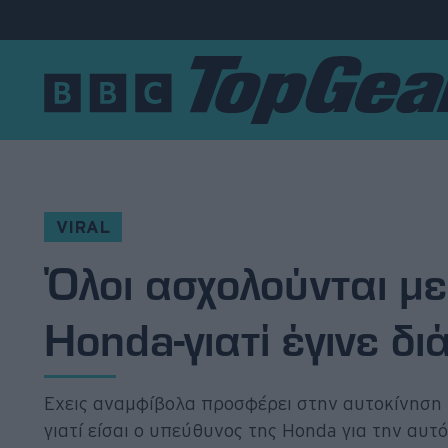
Νέα
Δοκιμές
Electric
VIRAL
Όλοι ασχολούνται με
Motorsport
Honda-γιατί έγινε δ
Άποψη
Viral
Έχεις αναμφίβολα προσφέρει στην αυτοκίνηση κα
Big Reads
γιατί είσαι ο υπεύθυνος της Honda για την αυτ