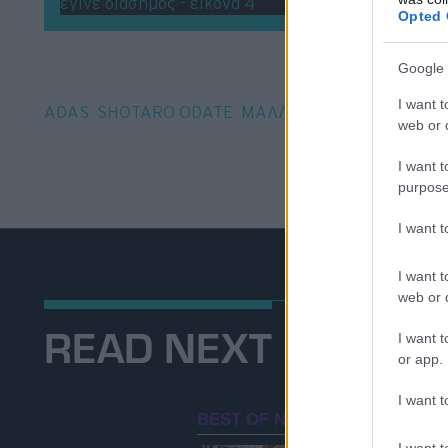
Opted 
Google 
Tags
I want t
ADAS
SHOTARO ODATE
ΜΑΛΛΙΑ
ΣΤΕΛΕΧΟΣ
web or d
I want t
purpose
I want 
I want t
web or d
READ NEXT
I want t
or app.
I want t
I want t