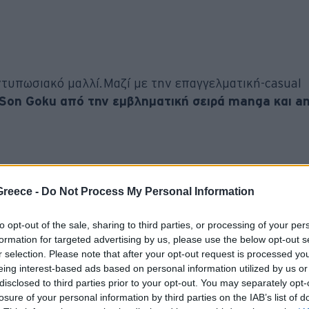
 εντυπωσιακό μαλλί. Μαζί με την επαγγελματική-casual
ν Son Goku από την εμβληματική σειρά manga και a
Greece -
Do Not Process My Personal Information
αβήξει την προσοχή των μέσων ενημέρωσης για το
Sen
to opt-out of the sale, sharing to third parties, or processing of your per
αθημερινή εμφάνιση του Odate, όπως
επιβεβαιώνεται 
formation for targeted advertising by us, please use the below opt-out s
γο των υπαλλήλων της Honda
και από φωτογραφίες
r selection. Please note that after your opt-out request is processed y
eing interest-based ads based on personal information utilized by us or
disclosed to third parties prior to your opt-out. You may separately opt-
losure of your personal information by third parties on the IAB’s list of