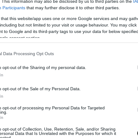
. This information may also be disclosed by us to third parties on the
IA
ναι ένας καταξιωμένος μηχανικός, με 251 διπλώμα
Participants
that may further disclose it to other third parties.
ύσεις μέχρι σήμερα.
 that this website/app uses one or more Google services and may gath
including but not limited to your visit or usage behaviour. You may click 
 to Google and its third-party tags to use your data for below specifi
παθειών ανάπτυξης του ADAS της Honda από το 2015 κ
ogle consent section.
μφωνα με πληροφορίες
μπορεί να κάνει 5 επαναλήψε
l Data Processing Opt Outs
o opt-out of the Sharing of my personal data.
In
ρείς να μοιάζεις με ήρωα manga, να είσαι επικεφα
ύσεις και ταυτόχρονα να σηκώνεις 170 κιλά πάγκο
.
o opt-out of the Sale of my Personal Data.
In
to opt-out of processing my Personal Data for Targeted
ing.
In
 Civic Type R: Το Ultimate Edition είναι το
o opt-out of Collection, Use, Retention, Sale, and/or Sharing
ersonal Data that Is Unrelated with the Purposes for which it
-στην Ευρώπη μόνο 40 κομμάτια
lected.