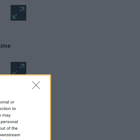
nime
sing
sonal or
από
ection to
 που
ou may
 personal
out of the
 downstream