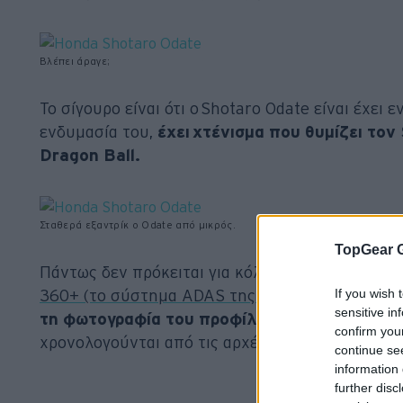
Βλέπει άραγε;
Το σίγουρο είναι ότι ο Shotaro Odate είναι έχει
ενδυμασία του,
έχει χτένισμα που θυμίζει το
Dragon Ball.
Σταθερά εξαντρίκ ο Odate από μικρός.
TopGear 
Πάντως δεν πρόκειται για κόλπο ώστε για να τρ
If you wish 
360+ (το σύστημα ADAS της Honda)
. Είναι η κ
sensitive in
τη φωτογραφία του προφίλ του στον κατάλο
confirm you
χρονολογούνται από τις αρχές της καριέρας του.
continue se
information 
further disc