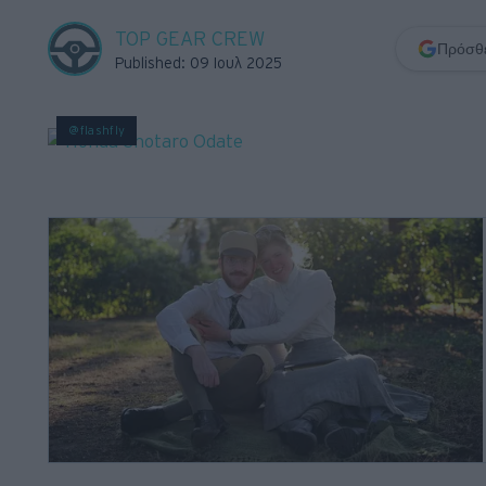
Retro
TOP GEAR CREW
Πρόσθε
Published: 09 Ιουλ 2025
Moto
@flashfly
Gaming
Συνεντεύξεις