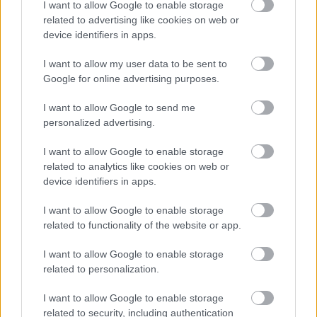
I want to allow Google to enable storage
related to advertising like cookies on web or
ΣΑΒ, 16 ΜΑΪ 2026
device identifiers in apps.
Μπουλντόζες συνθλίβουν 200 μοτοσυκλέτες-
δεν είναι stunt, είναι αστυνομική επιχείρηση
I want to allow my user data to be sent to
Google for online advertising purposes.
ΓΡΑΦΕΙ:
ΑΡΓΥΡΗΣ ΑΓΓΕΛΟΠΟΥΛΟΣ
I want to allow Google to send me
personalized advertising.
I want to allow Google to enable storage
related to analytics like cookies on web or
device identifiers in apps.
I want to allow Google to enable storage
related to functionality of the website or app.
I want to allow Google to enable storage
related to personalization.
ΤΡΙ, 12 ΜΑΪ 2026
Τελικά επιτρέπονται οι μοτοσυκλέτες σε
I want to allow Google to enable storage
λεωφορειολωρίδες; Τι λέει ο νόμος και το
related to security, including authentication