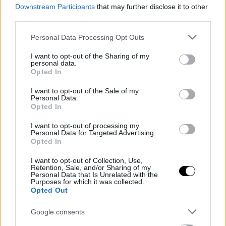
Downstream Participants
that may further disclose it to other
third parties.
Please note that this website/app uses one or more Google
Personal Data Processing Opt Outs
services and may gather and store information including but
not limited to your visit or usage behaviour. You may click to
I want to opt-out of the Sharing of my
personal data.
grant or deny consent to Google and its third-party tags to
Opted In
ΚΥΡ, 17 ΜΑΪ 2026
use your data for below specified purposes in below Google
Χιλιάδες παραβάσεις σε μία εβδομάδα-ποια είναι
consent section.
I want to opt-out of the Sale of my
η παράβαση που "σαρώνει"
Personal Data.
Opted In
I want to opt-out of processing my
Personal Data for Targeted Advertising.
Opted In
I want to opt-out of Collection, Use,
Retention, Sale, and/or Sharing of my
Personal Data that Is Unrelated with the
Purposes for which it was collected.
Opted Out
Google consents