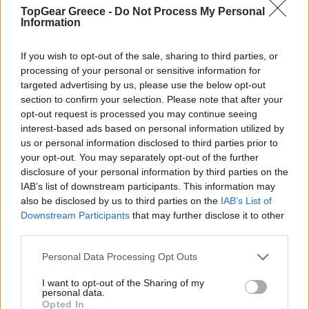
V6 και V8 σε πασίγνωση φίρμα
TopGear Greece -
Do Not Process My Personal
Information
ΓΡΑΦΕΙ:
ΑΡΓΥΡΗΣ ΑΓΓΕΛΟΠΟΥΛΟΣ
If you wish to opt-out of the sale, sharing to third parties, or
processing of your personal or sensitive information for
targeted advertising by us, please use the below opt-out
section to confirm your selection. Please note that after your
opt-out request is processed you may continue seeing
interest-based ads based on personal information utilized by
us or personal information disclosed to third parties prior to
your opt-out. You may separately opt-out of the further
disclosure of your personal information by third parties on the
IAB’s list of downstream participants. This information may
also be disclosed by us to third parties on the
IAB’s List of
Downstream Participants
that may further disclose it to other
ΤΡΙ, 12 ΜΑΪ 2026
third parties.
Geely: Η πρώτη κινεζική φίρμα που ξεκινά
Please note that this website/app uses one or more Google
εξαγωγές στον Καναδά-Γιατί είναι σημαντικό
Personal Data Processing Opt Outs
services and may gather and store information including but
αυτό
not limited to your visit or usage behaviour. You may click to
I want to opt-out of the Sharing of my
personal data.
grant or deny consent to Google and its third-party tags to
ΓΡΑΦΕΙ:
ΑΡΓΥΡΗΣ ΑΓΓΕΛΟΠΟΥΛΟΣ
Opted In