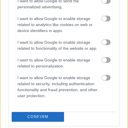
I want to allow Google to send me
personalized advertising.
I want to allow Google to enable storage
related to analytics like cookies on web or
device identifiers in apps.
I want to allow Google to enable storage
ΠΑΡ, 01 ΜΑΪ 2026
related to functionality of the website or app.
Robotaxi, τεχνητή νοημοσύνη και φόρτιση-
αστραπή από τη Geely στο Πεκίνο
I want to allow Google to enable storage
related to personalization.
I want to allow Google to enable storage
related to security, including authentication
functionality and fraud prevention, and other
user protection.
CONFIRM