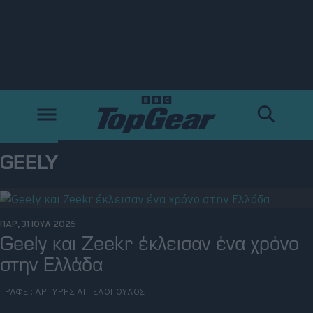
Νέα
Δοκιμές
Electric
GEELY
Motorsport
Άποψη
ΠΑΡ, 31 ΙΟΥΛ 2026
Geely και Zeekr έκλεισαν ένα χρόνο
στην Ελλάδα
Viral
ΓΡΑΦΕΙ:
ΑΡΓΥΡΗΣ ΑΓΓΕΛΟΠΟΥΛΟΣ
Big Reads