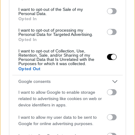
use your data for below specified purposes in below Google
consent section.
I want to opt-out of the Sale of my
Personal Data.
Opted In
I want to opt-out of processing my
Personal Data for Targeted Advertising.
Opted In
I want to opt-out of Collection, Use,
Retention, Sale, and/or Sharing of my
Personal Data that Is Unrelated with the
Purposes for which it was collected.
Opted Out
Google consents
ΠΕΜ, 07 ΜΑΪ 2026
Ford: Συζητήσεις με μεγάλη κινεζική φίρμα για
I want to allow Google to enable storage
την πώληση του εργοστασίου στη Βαλένθια
related to advertising like cookies on web or
device identifiers in apps.
I want to allow my user data to be sent to
Google for online advertising purposes.