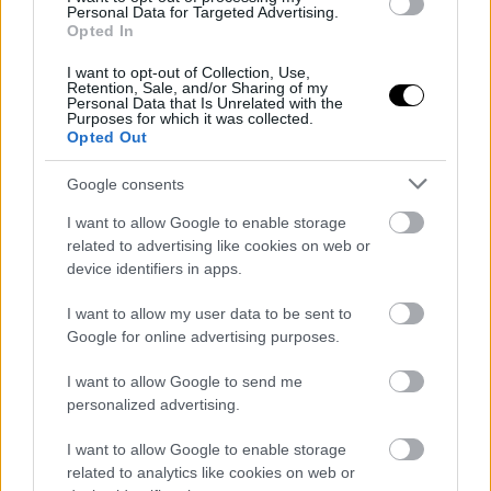
ΓΡΑΦΕΙ:
ΣΤΑΘΗΣ ΠΕΤΡΟΠΟΥΛΟΣ
Personal Data for Targeted Advertising.
Opted In
I want to opt-out of Collection, Use,
Retention, Sale, and/or Sharing of my
Personal Data that Is Unrelated with the
Purposes for which it was collected.
Opted Out
Google consents
I want to allow Google to enable storage
related to advertising like cookies on web or
device identifiers in apps.
I want to allow my user data to be sent to
Google for online advertising purposes.
ΣΑΒ, 27 ΣΕΠ 2025
"Μαύρη μέρα" για το εργασιακό της Ευρώπης-
I want to allow Google to send me
προμηθευτής αυτοκινήτων απολύει 13.000
personalized advertising.
εργαζομένους
I want to allow Google to enable storage
related to analytics like cookies on web or
ΓΡΑΦΕΙ:
ΣΤΑΘΗΣ ΠΕΤΡΟΠΟΥΛΟΣ