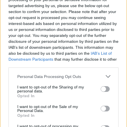
απολυμένους της Audi-Πακέτο
ενίσχυσης για την γερμανική κρίση
targeted advertising by us, please use the below opt-out
section to confirm your selection. Please note that after your
opt-out request is processed you may continue seeing
interest-based ads based on personal information utilized by
us or personal information disclosed to third parties prior to
your opt-out. You may separately opt-out of the further
disclosure of your personal information by third parties on the
IAB’s list of downstream participants. This information may
also be disclosed by us to third parties on the
IAB’s List of
Downstream Participants
that may further disclose it to other
third parties.
Please note that this website/app uses one or more Google
Personal Data Processing Opt Outs
services and may gather and store information including but
not limited to your visit or usage behaviour. You may click to
I want to opt-out of the Sharing of my
personal data.
grant or deny consent to Google and its third-party tags to
Opted In
ΔΕΥ, 06 ΟΚΤ 2025
use your data for below specified purposes in below Google
Χάνουν την δουλειά τους στην Γερμανία: Κύμα
consent section.
I want to opt-out of the Sale of my
απολύσεων στην αυτοκινητοβιομηχανία της
Personal Data.
χώρας
Opted In
I want to opt-out of processing my