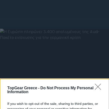
TopGear Greece -
Do Not Process My Personal
Information
ΔΕΥ, 12 ΙΑΝ 2026
Η Ευρώπη πληρώνει 3.400
If you wish to opt-out of the sale, sharing to third parties, or
processing of your personal or sensitive information for