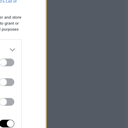
B’s List of
er and store
to grant or
ed purposes