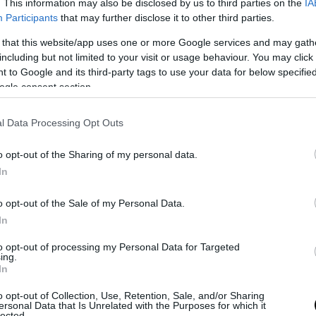
. This information may also be disclosed by us to third parties on the
IA
Participants
that may further disclose it to other third parties.
. Εκτός από το ότι
μια ομάδα
 that this website/app uses one or more Google services and may gath
νηση για τα σπορ κουπέ Corolla
.
including but not limited to your visit or usage behaviour. You may click 
ούμενου hatchback και του sedan.
 to Google and its third-party tags to use your data for below specifi
ogle consent section.
l Data Processing Opt Outs
o opt-out of the Sharing of my personal data.
ό Toyota Supra που
In
θέσιμο 30 χρόνια μετά
o opt-out of the Sale of my Personal Data.
In
to opt-out of processing my Personal Data for Targeted
ing.
 κωδικό όνομά του, AE86,
In
ξι στα ιαπωνικά, απλό.
o opt-out of Collection, Use, Retention, Sale, and/or Sharing
ersonal Data that Is Unrelated with the Purposes for which it
lected.