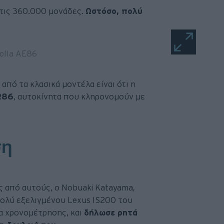
 τις 360.000 μονάδες.
Ωστόσο, πολύ
από τα κλασικά μοντέλα είναι ότι η
R86
, αυτοκίνητα που κληρονομούν με
ση
ας από αυτούς, ο Nobuaki Katayama,
πολύ εξελιγμένου Lexus IS200 του
να χρονομέτρησης, και
δήλωσε ρητά