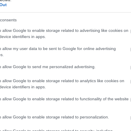
ων της Toyota. Εξ ου και τα δύο
Out
rinter Trueno είχε αναδυόμενους
ο πόρτες ή ως fastback hatchback.
consents
o allow Google to enable storage related to advertising like cookies on
evice identifiers in apps.
o allow my user data to be sent to Google for online advertising
s.
αν βασικά ξεπερασμένο κατά την
to allow Google to send me personalized advertising.
ο αυτοκίνητο για οδηγούς, σε
o allow Google to enable storage related to analytics like cookies on
evice identifiers in apps.
o allow Google to enable storage related to functionality of the website
 ήταν μια απόλαυση στις υψηλές
o allow Google to enable storage related to personalization.
ο κωδικό όνομα 4A-GE,
η
όνια συνεργάτιδα της Toyota, τη
o allow Google to enable storage related to security, including