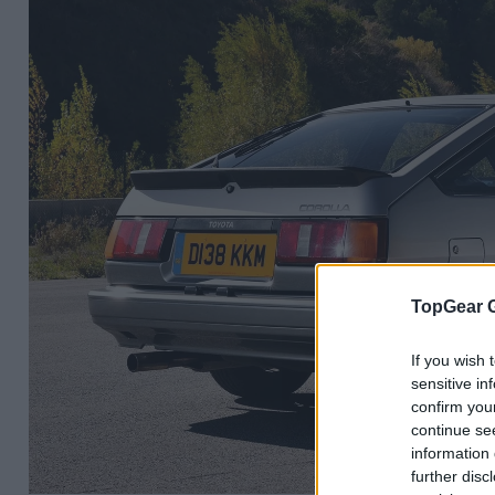
TopGear 
If you wish 
sensitive in
confirm you
continue se
information 
further disc