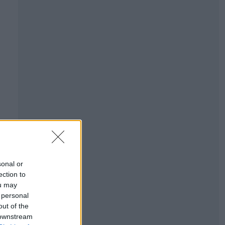
sonal or
ection to
ou may
 personal
out of the
 downstream