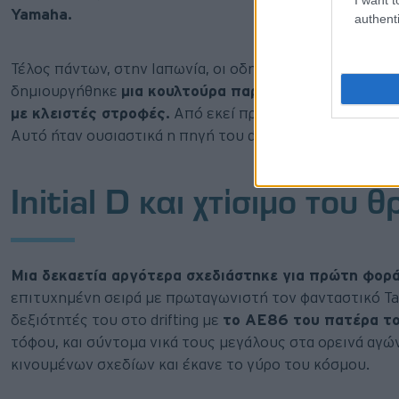
Yamaha.
authenti
Τέλος πάντων, στην Ιαπωνία, οι οδηγοί ήθελαν πίσω κίν
δημιουργήθηκε
μια κουλτούρα παράνομων νυχτερινώ
με κλειστές στροφές.
Από εκεί προήλθε το σπορ του dri
Αυτό ήταν ουσιαστικά η πηγή του drifting.
Initial D και χτίσιμο του 
Μια δεκαετία αργότερα σχεδιάστηκε για πρώτη φορά 
επιτυχημένη σειρά με πρωταγωνιστή τον φανταστικό Taku
δεξιότητές του στο drifting με
το AE86 του πατέρα το
τόφου, και σύντομα νικά τους μεγάλους στα ορεινά αγώ
κινουμένων σχεδίων και έκανε το γύρο του κόσμου.