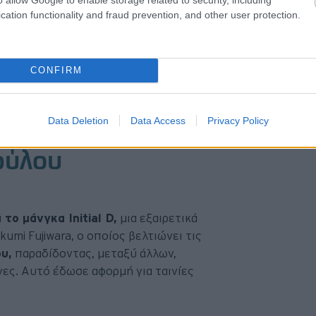
cation functionality and fraud prevention, and other user protection.
ηση για υπερστροφή, και
ν αναβάσεων σε ορεινούς δρόμους
CONFIRM
fting, που βασίζεται στις πίστες.
Data Deletion
Data Access
Privacy Policy
θρύλου
το μάνγκα Initial D,
μια εξαιρετικά
mi Fujiwara, ο οποίος βελτιώνει τις
υ,
παραδίδοντας, μεταξύ άλλων,
νες. Αυτό έδωσε αφορμή για ταινίες