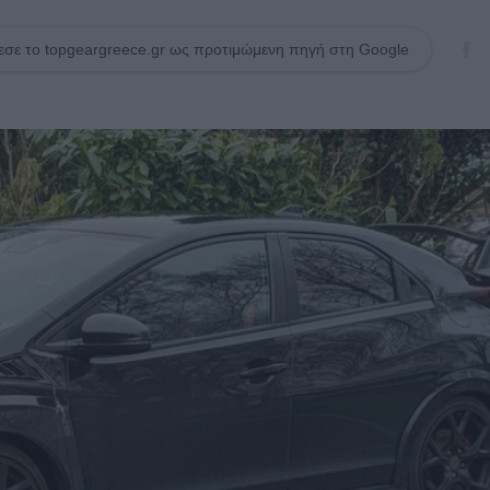
σε το topgeargreece.gr ως προτιμώμενη πηγή στη Google