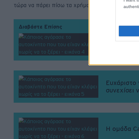
τώρα να πάρει πίσω τα χρήματα και την προκατα
authenti
Διαβάστε Επίσης
Στην Ελλάδ
και μπήκα
Ευχάριστο 
συνεχίσει 
H ομάδα Ca