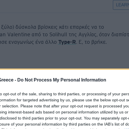
ξύλο) δύσκολα βρίσκεις κάτι επαρκές να το
n Valentine από το Solihull της Αγγλίας, όταν διαπίσ
ησε εναγωνίως ένα άλλο
Type-R
. Ε, το βρήκε.
lentine ξύπνησε και διαπίστωσε ότι το μαύρο Hond
Greece -
Do Not Process My Personal Information
ει φτερά μέσα στη νύχτα από το πάρκινγκ του σπιτιού 
δοποίηση της ασφαλιστικής του, ξεκίνησε την αναζήτ
to opt-out of the sale, sharing to third parties, or processing of your per
.
formation for targeted advertising by us, please use the below opt-out s
r selection. Please note that after your opt-out request is processed y
eing interest-based ads based on personal information utilized by us or
disclosed to third parties prior to your opt-out. You may separately opt-
losure of your personal information by third parties on the IAB’s list of