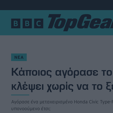
Νέα
Δοκιμές
Electric
ΝΕΑ
Κάποιος αγόρασε το 
Motorsport
κλέψει χωρίς να το ξ
Άποψη
Viral
Αγόρασε ένα μεταχειρισμένο Honda Civic Type-R
Big Reads
υπονοούμενο έτσι;