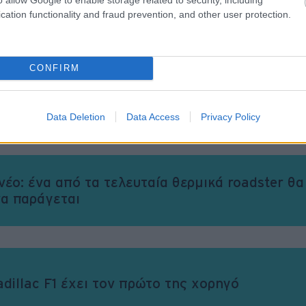
βολή του.
cation functionality and fraud prevention, and other user protection.
CONFIRM
α το Fiat Grande Panda: Το είδαμε, το πιάσαμ
με μέσα
Data Deletion
Data Access
Privacy Policy
νέο: ένα από τα τελευταία θερμικά roadster θα
να παράγεται
dillac F1 έχει τον πρώτο της χορηγό