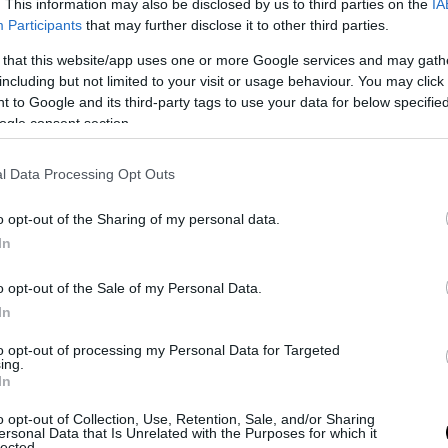
τό είναι το πρώτο σε πωλήσεις ηλεκτρικό
. This information may also be disclosed by us to third parties on the
IA
ο
Participants
that may further disclose it to other third parties.
 that this website/app uses one or more Google services and may gath
including but not limited to your visit or usage behaviour. You may click 
 to Google and its third-party tags to use your data for below specifi
σθηματικά με το συγκεκριμένο μοντέλο:
"Ήταν ένα
ogle consent section.
 πολλά σαν αυτό και ήμουν αποφασισμένος να το
ογενειακό αυτοκίνητο"
.
l Data Processing Opt Outs
o opt-out of the Sharing of my personal data.
In
ιας χρονιάς, χρώματος και με τα ίδια... φωναχτά
0 χιλιόμετρα μακριά. Χωρίς να χάσει χρόνο, πλήρωσε
o opt-out of the Sale of my Personal Data.
ποκτήσει.
In
to opt-out of processing my Personal Data for Targeted
υτοκίνητο στο σπίτι, κάτι δεν του καθόταν καλά.
Άρχ
ing.
In
ρικό του,
όπως ένα πασαλωμένο σκηνής, πευκοβελόν
του φαίνονταν οικεία. Η επιβεβαίωση ήρθε όταν άνοιξ
o opt-out of Collection, Use, Retention, Sale, and/or Sharing
ersonal Data that Is Unrelated with the Purposes for which it
διευθύνσεις του, αλλά και του πατρικού του.
lected.