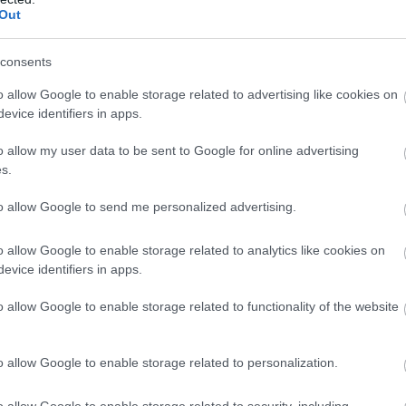
Out
consents
o allow Google to enable storage related to advertising like cookies on
evice identifiers in apps.
α χέρια μου έτρεμαν και η καρδιά μου χτυπούσε σα
ή ένιωσα νικητής, αλλά αμέσως κατάλαβα πως δεν έκα
o allow my user data to be sent to Google for online advertising
s.
to allow Google to send me personalized advertising.
νεργείο της Honda στο Solihull και ειδοποίησε εκ ν
το φυσικό κλειδί στην πόρτα και το αυτοκίνητο ξεκλεί
o allow Google to enable storage related to analytics like cookies on
evice identifiers in apps.
 αφαιρέσει τους αυθεντικούς αριθμούς πλαισίου,
τους
πείραξαν το οδόμετρο
. Ήταν ένα από τα καλύτερα
o allow Google to enable storage related to functionality of the website
είωσε ο ίδιος.
o allow Google to enable storage related to personalization.
 "κατόπιν παραγγελίας" και πωλήθηκε ως "καθαρό
ι ότι και η αντιπροσωπεία εξαπατήθηκε και ευελπιστεί
o allow Google to enable storage related to security, including