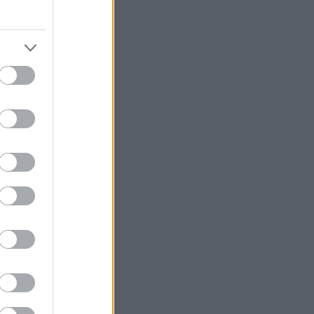
ν
να
έου
δωσε
" σε