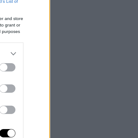
B’s List of
er and store
to grant or
ed purposes
ισε
ες
ε το