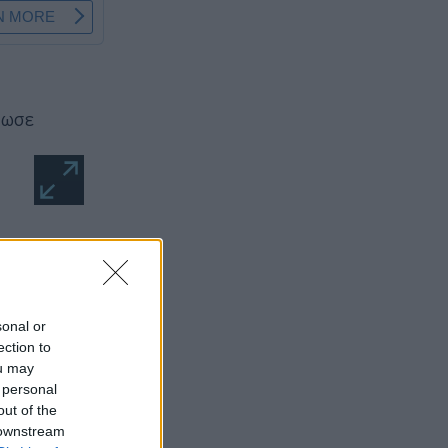
τωσε
a
του.
ηση
sonal or
ection to
ou may
 personal
out of the
 downstream