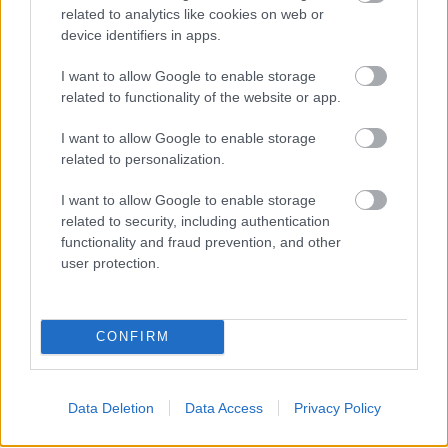
ΝΕΑ
related to analytics like cookies on web or
Τι δεν θα έχει η νέα BMW X5 μετά
device identifiers in apps.
από 28 χρόνια-ο λόγος πίσω από την
απόφαση
I want to allow Google to enable storage
related to functionality of the website or app.
05 ΙΟΥΛ 2026
I want to allow Google to enable storage
related to personalization.
I want to allow Google to enable storage
related to security, including authentication
functionality and fraud prevention, and other
user protection.
CONFIRM
Data Deletion
Data Access
Privacy Policy