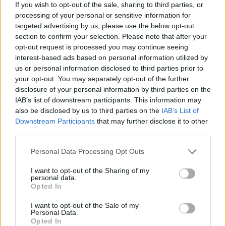
If you wish to opt-out of the sale, sharing to third parties, or
processing of your personal or sensitive information for
targeted advertising by us, please use the below opt-out
section to confirm your selection. Please note that after your
ΗΛΕΚΤΡΙΚΑ
opt-out request is processed you may continue seeing
Ξεκινούν οι παραγγελίες για το
interest-based ads based on personal information utilized by
ηλεκτρικό SUV πόλης των 25.000
us or personal information disclosed to third parties prior to
ευρώ
your opt-out. You may separately opt-out of the further
disclosure of your personal information by third parties on the
IAB’s list of downstream participants. This information may
07 ΙΟΥΛ 2026
also be disclosed by us to third parties on the
IAB’s List of
Downstream Participants
that may further disclose it to other
third parties.
Please note that this website/app uses one or more Google
Personal Data Processing Opt Outs
services and may gather and store information including but
not limited to your visit or usage behaviour. You may click to
I want to opt-out of the Sharing of my
personal data.
grant or deny consent to Google and its third-party tags to
Opted In
use your data for below specified purposes in below Google
consent section.
I want to opt-out of the Sale of my
Personal Data.
Opted In