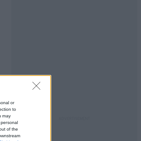
sonal or
ection to
ou may
 personal
out of the
 downstream