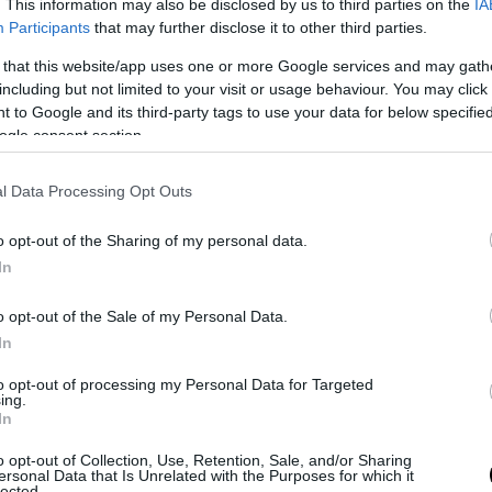
αυτόν τον αγώνα αλλά είχε μια
. This information may also be disclosed by us to third parties on the
IA
Participants
that may further disclose it to other third parties.
πό την 15η pole position της
 that this website/app uses one or more Google services and may gath
including but not limited to your visit or usage behaviour. You may click 
 to Google and its third-party tags to use your data for below specifi
ogle consent section.
l Data Processing Opt Outs
αθλήτρια η Ferrari 53
o opt-out of the Sharing of my personal data.
In
o opt-out of the Sale of my Personal Data.
In
σω και μάλιστα ιδιαιτέρως
to opt-out of processing my Personal Data for Targeted
ωριστή παράσταση ξεκινώντας από
ing.
όμη και αν κέρδισε τον τίτλο του
In
ntonelli. Γεγονός που αποτελεί
o opt-out of Collection, Use, Retention, Sale, and/or Sharing
ersonal Data that Is Unrelated with the Purposes for which it
lected.