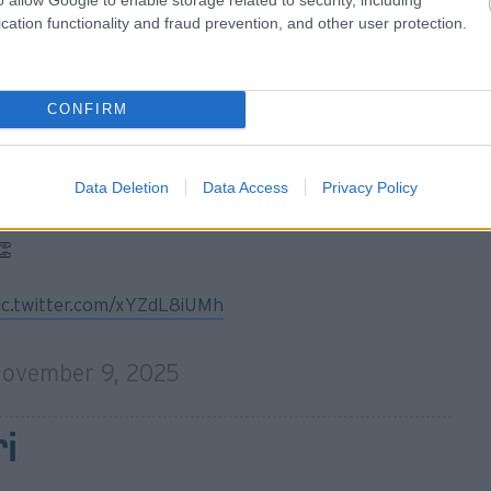
cation functionality and fraud prevention, and other user protection.
 σε αυτή την μονομαχία των
αλλά μόνο λόγω λεπτομερειών και του
CONFIRM
berg και Pierre Gasly ολοκλήρωσαν
Data Deletion
Data Access
Privacy Policy
👏
ic.twitter.com/xYZdL8iUMh
ovember 9, 2025
ri