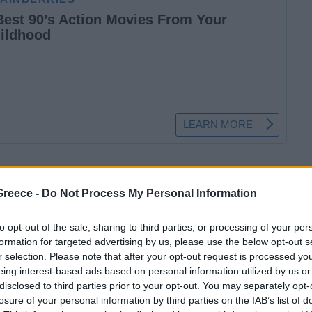
rix Βραζιλίας
με πολλούς
Greece -
Do Not Process My Personal Information
ης πίστας του Ιντερλάγος. Νικητής
ομάτως αφεντικό στην
McLaren
και
to opt-out of the sale, sharing to third parties, or processing of your per
formation for targeted advertising by us, please use the below opt-out s
r selection. Please note that after your opt-out request is processed y
eing interest-based ads based on personal information utilized by us or
disclosed to third parties prior to your opt-out. You may separately opt-
losure of your personal information by third parties on the IAB’s list of