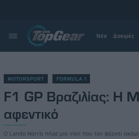
Νέα
Δοκιμές
Νέα
Δοκιμές
MOTORSPORT
FORMULA 1
Electric
F1 GP Βραζιλίας: Η M
Motorsport
αφεντικό
Άποψη
Viral
Ο Lando Norris πήρε μια νίκη που τον φέρνει ακόμη