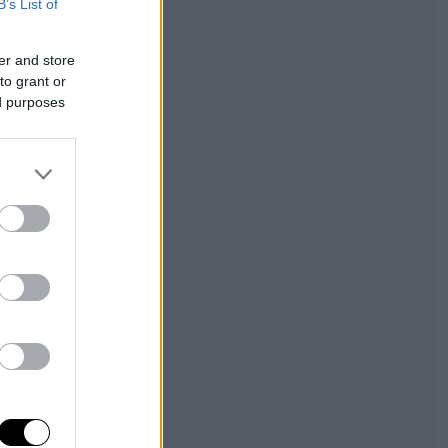
B’s List of
er and store
to grant or
ed purposes