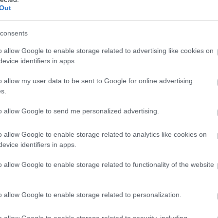
Out
racing
pic.twitter.com/Vqhvh15G4B
consents
o allow Google to enable storage related to advertising like cookies on
evice identifiers in apps.
ovember 9, 2025
o allow my user data to be sent to Google for online advertising
ι τον George Russell σαν
s.
ν εκκίνηση το έκανε αυτό με
to allow Google to send me personalized advertising.
o allow Google to enable storage related to analytics like cookies on
λίγο πιο εντυπωσιακή από την τρίτη
evice identifiers in apps.
σως και πιο εύκολα.
Ο Russell πρέπει
o allow Google to enable storage related to functionality of the website
ος τελικά άντεξε την πίεση του
τερους βαθμούς και να
ίτλου.
o allow Google to enable storage related to personalization.
o allow Google to enable storage related to security, including