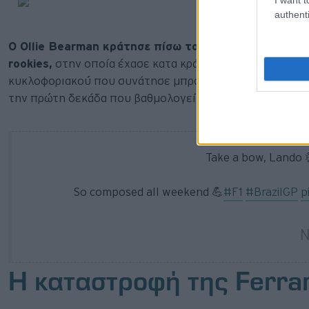
authenti
Ο Ollie Bearman κράτησε πίσω του τον Liam Lawson
rookies,
στην οποία έχασε κατα κράτος ο Isack Hadjar 
κυκλοφοριακού που συνάτησε μπροστά του. Nico Hulken
την πρώτη δεκάδα που βαθμολογείται.
Take a bow, Lando 
So composed all weekend 💪
#F1
#BrazilGP
p
— Formula 1 (@F1)
N
Η καταστροφή της Ferra