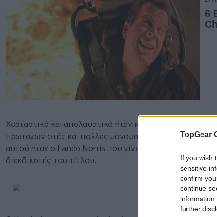
Χορταστικό και απολαυστικό ήταν και το φετινό
Grand P
TopGear 
πρωταγωνιστές και πολλές μονομαχίες σε κάθε σημείο τ
αυτού ήταν ο Lando Norris που γίνεται κάπως έτσι αυτ
If you wish 
διεκδικητής του τίτλου.
sensitive in
confirm you
continue se
information 
further disc