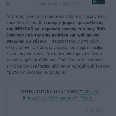
Από τους μεγάλους πρωταγωνιστές της ημέρας ήταν
και ο Alex Palou.
Ο τέσσερις φορές πρωταθλητής
της INDYCAR και περσινός νικητής του Indy 500
ξεκίνησε από την pole position και ηγήθηκε για
συνολικά 59 γύρους
— περισσότερους από κάθε
άλλον οδηγό. Ωστόσο, δεν κατάφερε να μετατρέψει
την κυριαρχία του σε δεύτερη συνεχόμενη νίκη και
τελικά τερμάτισε έβδομος. Παρ’ όλα αυτά, ο οδηγός
της Chip Ganassi Racing αύξησε το προβάδισμά του στο
πρωτάθλημα στους 42 βαθμούς.
Rosenqvist race finish on-board
#Indy500
#IndyCar
pic.twitter.com/SwY7YaCrdE
— Matt Archuleta (@indy44)
May 24,