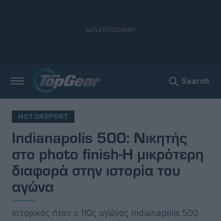
Search
Νέα
Δοκιμές
MOTORSPORT
Indianapolis 500: Νικητής
Electric
στο photo finish-Η μικρότερη
Motorsport
διαφορά στην ιστορία του
αγώνα
Άποψη
Viral
Ιστορικός ήταν ο 110ς αγώνας Indianapolis 500