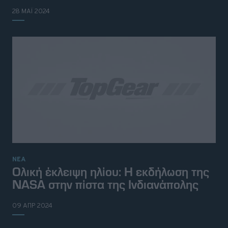
28 ΜΑΪ 2024
ΝΕΑ
Ολική έκλειψη ηλίου: Η εκδήλωση της
NASA στην πίστα της Ινδιανάπολης
© 2026 Topgear
Attica Media Online Network
Σχετικά με εμάς
Επικοινωνήστε μαζί μας
09 ΑΠΡ 2024
Διαφημιστείτε
Όροι Χρήσης - Πολιτική Απορρήτου