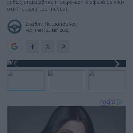
καθώς σημειώθηκε η μικρότερη διαφορά σε νίκη
Big Reads
στην ιστορία του Indycar.
Retro
Στάθης Πετρόπουλος
Published: 25 Μαϊ 2026
Moto
Gaming
Συνεντεύξεις
1
/7