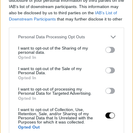
disclosure of your personal information by third parties on the
IAB’s list of downstream participants. This information may
also be disclosed by us to third parties on the
IAB’s List of
Downstream Participants
that may further disclose it to other
third parties.
Please note that this website/app uses one or more Google
Personal Data Processing Opt Outs
services and may gather and store information including but
not limited to your visit or usage behaviour. You may click to
I want to opt-out of the Sharing of my
personal data.
grant or deny consent to Google and its third-party tags to
Opted In
use your data for below specified purposes in below Google
consent section.
I want to opt-out of the Sale of my
Personal Data.
Opted In
I want to opt-out of processing my
Personal Data for Targeted Advertising.
Opted In
I want to opt-out of Collection, Use,
Retention, Sale, and/or Sharing of my
Personal Data that Is Unrelated with the
Purposes for which it was collected.
Opted Out