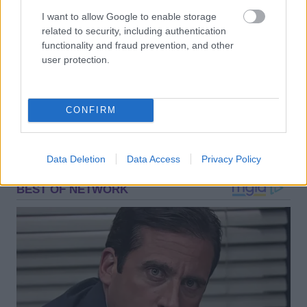
SERVICE
ΔΗΜΟΠΡΑΣΙΑ
ΣΥΝΤΗΡΗΣΗ
I want to allow Google to enable storage
ΧΙΛΙΟΜΕΤΡΑ
related to security, including authentication
functionality and fraud prevention, and other
user protection.
CONFIRM
READ NEXT
Data Deletion
Data Access
Privacy Policy