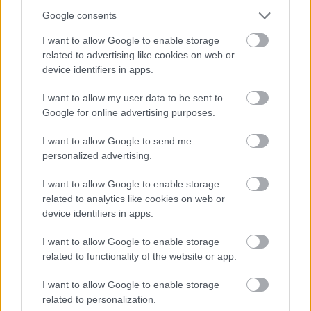
Διαβάστε Επίσης
Google consents
Γαλλικό Β-SUV διπλού
I want to allow Google to enable storage
καυσίμου με 1.400 χλμ.
αυτονομίας-πόσο κοστίζει
related to advertising like cookies on web or
στην Ελλάδα
device identifiers in apps.
I want to allow my user data to be sent to
Google for online advertising purposes.
Διαβάστε Επίσης
I want to allow Google to send me
Η τελευταία BMW Z4 πέρασε
personalized advertising.
τη γραμμή παραγωγής-τι
επιφυλάσσει το μέλλον
I want to allow Google to enable storage
related to analytics like cookies on web or
device identifiers in apps.
I want to allow Google to enable storage
related to functionality of the website or app.
Tags
I want to allow Google to enable storage
MERCEDES-AMG
MERCEDES-AMG ONE
related to personalization.