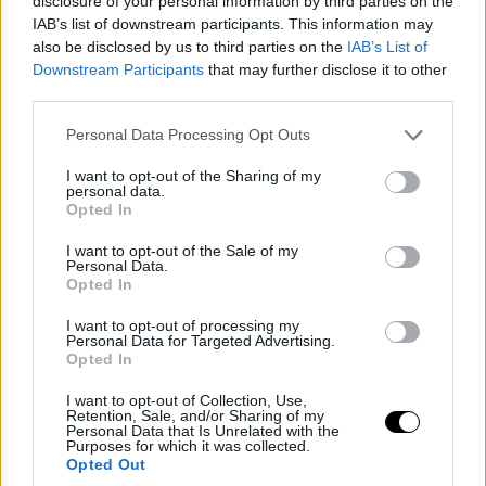
disclosure of your personal information by third parties on the
IAB’s list of downstream participants. This information may
also be disclosed by us to third parties on the
IAB’s List of
Με τόσο περιορισμένη παραγωγή, ελάχιστα χιλιόμετρα
Downstream Participants
that may further disclose it to other
και μοναδική διαμόρφωση, η συγκεκριμένη Mercedes-
third parties.
AMG One
αναμένεται να προσελκύσει έντονο
Please note that this website/app uses one or more Google
Personal Data Processing Opt Outs
ενδιαφέρον στη δημοπρασία
. Πρόκειται για ένα από
services and may gather and store information including but
τα πιο ιδιαίτερα παραδείγματα του μοντέλου, με
not limited to your visit or usage behaviour. You may click to
I want to opt-out of the Sharing of my
personal data.
εμφάνιση που δύσκολα θα περάσει απαρατήρητη.
grant or deny consent to Google and its third-party tags to
Opted In
use your data for below specified purposes in below Google
consent section.
Με πληροφορίες από Carscoops
I want to opt-out of the Sale of my
Personal Data.
Opted In
Διαβάστε Επίσης
I want to opt-out of processing my
Personal Data for Targeted Advertising.
Κάναμε λάθος Max
Opted In
Verstappen: είσαι ο
καλύτερος που υπάρχει
I want to opt-out of Collection, Use,
(video)
Retention, Sale, and/or Sharing of my
Personal Data that Is Unrelated with the
Purposes for which it was collected.
Opted Out