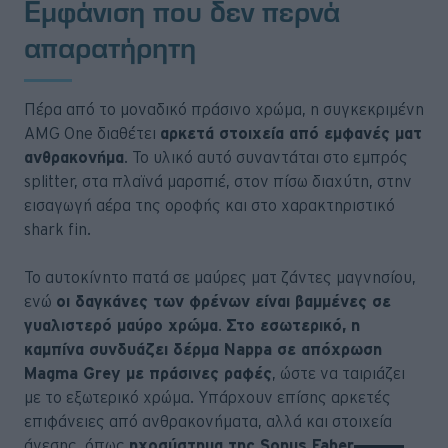
Εμφάνιση που δεν περνά
απαρατήρητη
Πέρα από το μοναδικό πράσινο χρώμα, η συγκεκριμένη
AMG One διαθέτει
αρκετά στοιχεία από εμφανές ματ
ανθρακονήμα
. Το υλικό αυτό συναντάται στο εμπρός
splitter, στα πλαϊνά μαρσπιέ, στον πίσω διαχύτη, στην
εισαγωγή αέρα της οροφής και στο χαρακτηριστικό
shark fin.
Το αυτοκίνητο πατά σε μαύρες ματ ζάντες μαγνησίου,
ενώ
οι δαγκάνες των φρένων είναι βαμμένες σε
γυαλιστερό μαύρο χρώμα
.
Στο εσωτερικό, η
καμπίνα συνδυάζει δέρμα Nappa σε απόχρωση
Magma Grey με πράσινες ραφές
, ώστε να ταιριάζει
με το εξωτερικό χρώμα. Υπάρχουν επίσης αρκετές
επιφάνειες από ανθρακονήματα, αλλά και στοιχεία
άνεσης, όπως
ηχοσύστημα της Sonus Faber
.