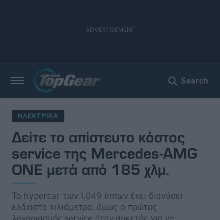
Search
Νέα
Δοκιμές
ΗΛΕΚΤΡΙΚΑ
Δείτε το απίστευτο κόστος
Electric
service της Mercedes-AMG
Motorsport
ONE μετά από 185 χλμ.
Άποψη
Το hypercar των 1.049 ίππων έχει διανύσει
Viral
ελάχιστα χιλιόμετρα, όμως ο πρώτος
λογαριασμός service ήταν αρκετός για να