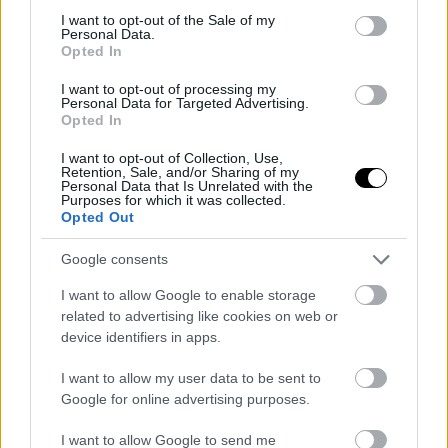
ίππους έρχεται το νέο εντυπωσιακό coupe
consent section.
I want to opt-out of the Sale of my
Personal Data.
ΓΡΑΦΕΙ:
ΑΡΓΥΡΗΣ ΑΓΓΕΛΟΠΟΥΛΟΣ
Opted In
I want to opt-out of processing my
Personal Data for Targeted Advertising.
Opted In
I want to opt-out of Collection, Use,
Retention, Sale, and/or Sharing of my
Personal Data that Is Unrelated with the
Purposes for which it was collected.
Opted Out
Google consents
I want to allow Google to enable storage
related to advertising like cookies on web or
device identifiers in apps.
ΤΡΙ, 12 ΜΑΪ 2026
Το νέο supercar της Lotus θα έχει κινητήρα V8
και πάνω από 1.000 ίππους
I want to allow my user data to be sent to
Google for online advertising purposes.
ΓΡΑΦΕΙ:
ΑΡΓΥΡΗΣ ΑΓΓΕΛΟΠΟΥΛΟΣ
I want to allow Google to send me