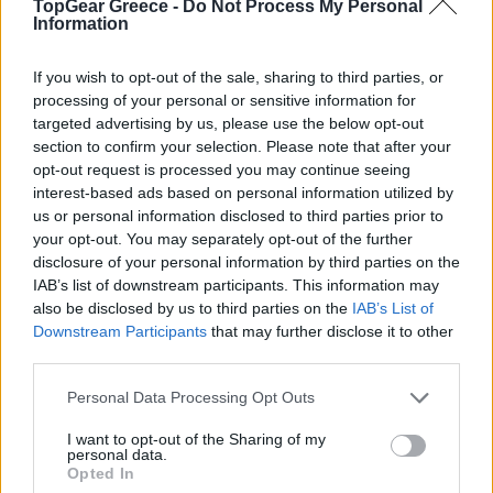
Kimera K39: Σύγχρονη εκδοχή της
TopGear Greece -
Do Not Process My Personal
Ferrari F40 με κινητήρα Koenigsegg
Information
(εικόνες)
If you wish to opt-out of the sale, sharing to third parties, or
processing of your personal or sensitive information for
ΓΡΑΦΕΙ:
ΑΡΓΥΡΗΣ ΑΓΓΕΛΟΠΟΥΛΟΣ
targeted advertising by us, please use the below opt-out
section to confirm your selection. Please note that after your
opt-out request is processed you may continue seeing
interest-based ads based on personal information utilized by
us or personal information disclosed to third parties prior to
your opt-out. You may separately opt-out of the further
disclosure of your personal information by third parties on the
IAB’s list of downstream participants. This information may
also be disclosed by us to third parties on the
IAB’s List of
Downstream Participants
that may further disclose it to other
third parties.
Please note that this website/app uses one or more Google
Personal Data Processing Opt Outs
services and may gather and store information including but
not limited to your visit or usage behaviour. You may click to
I want to opt-out of the Sharing of my
personal data.
ΚΥΡ, 17 ΜΑΪ 2026
grant or deny consent to Google and its third-party tags to
Opted In
Mercedes-AMG: Με κινητήρα V8 και 650
use your data for below specified purposes in below Google