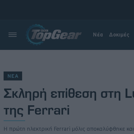
Νέα
Δοκιμές
Νέα
Δοκιμές
ΝΕΑ
Electric
Σκληρή επίθεση στη 
Motorsport
της Ferrari
Άποψη
Viral
Η πρώτη ηλεκτρική Ferrari μόλις αποκαλύφθηκε κα