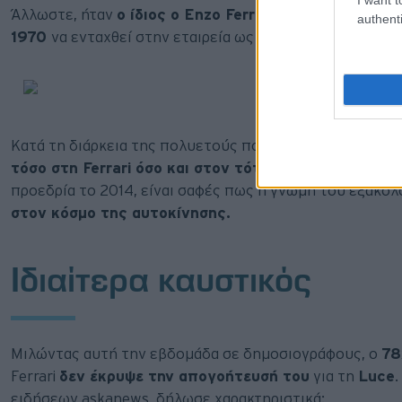
Άλλωστε, ήταν
ο ίδιος ο Enzo Ferrari που τον είχε κ
authenti
1970
να ενταχθεί στην εταιρεία ως προσωπικός του βο
Κατά τη διάρκεια της πολυετούς πορείας του, ο Monte
τόσο στη Ferrari όσο και στον τότε μητρικό όμιλο Fia
προεδρία το 2014, είναι σαφές πως η γνώμη του εξακολ
στον κόσμο της αυτοκίνησης.
Ιδιαίτερα καυστικός
Μιλώντας αυτή την εβδομάδα σε δημοσιογράφους, ο
78
Ferrari
δεν έκρυψε την απογοήτευσή του
για τη
Luce
ειδήσεων askanews, δήλωσε χαρακτηριστικά: