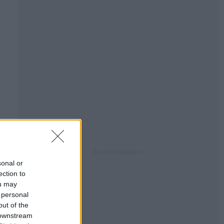
sonal or
ection to
ou may
 personal
out of the
 downstream