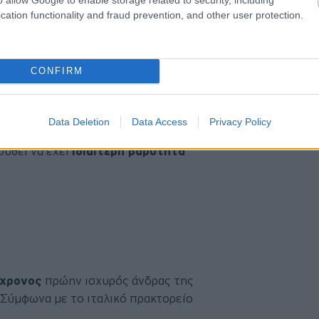
αλέσει στις αρχές της δεκαετίας του
cation functionality and fraud prevention, and other user protection.
ηθός.
CONFIRM
zemolo κατείχε
κορυφαίες θέσεις
Data Deletion
Data Access
Privacy Policy
t.
Παρότι αποχώρησε από την
ουθεί να έχει
ιδιαίτερη βαρύτητα
χρονος
πρώην ισχυρός άνδρας της
. Σύμφωνα με το ιταλικό πρακτορείο