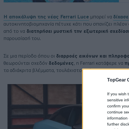
Η αποκάλυψη της νέας Ferrari Luce
μπορεί να
δίχασ
αυτοκινητοβιομηχανία πέτυχε κάτι που σπανίζει πλέον σ
από το να
διατηρήσει μυστική την εξωτερική σχεδίασ
παρουσίασή του.
Σε μια περίοδο όπου οι
διαρροές εικόνων και πληροφ
θεωρούνται σχεδόν
δεδομένες
, η Ferrari κατάφερε να
π
τα αδιάκριτα βλέμματα, τουλάχιστον μέχρι να τραβηχτεί
TopGear 
If you wish 
sensitive in
confirm you
continue se
information 
further disc