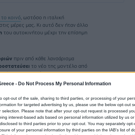
ε
το κοινό
, ωστόσο η ιταλική
τις μέρες μας. Κι αυτό δεν ήταν άλλο
η
του αυτοκινήτου μέχρι την επίσημη
οριών
πριν από κάθε λανσάρισμα
ροστατεύσει
το νέο της μοντέλο από
 επίσημα το σεντόνι.
Greece -
Do Not Process My Personal Information
to opt-out of the sale, sharing to third parties, or processing of your per
formation for targeted advertising by us, please use the below opt-out s
r selection. Please note that after your opt-out request is processed y
eing interest-based ads based on personal information utilized by us or
disclosed to third parties prior to your opt-out. You may separately opt-
losure of your personal information by third parties on the IAB’s list of