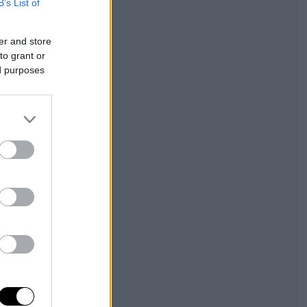
B’s List of
er and store
to grant or
ed purposes