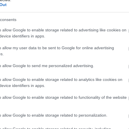
Out
consents
lerone τρολάρουν
o allow Google to enable storage related to advertising like cookies on
Ferrari Luce
evice identifiers in apps.
o allow my user data to be sent to Google for online advertising
s.
o
to allow Google to send me personalized advertising.
o allow Google to enable storage related to analytics like cookies on
evice identifiers in apps.
ρίσκεται και ο
Luca di
o allow Google to enable storage related to functionality of the website
πικότητες στην ιστορία της
νε στο τιμόνι της
από το 1991 έως
o allow Google to enable storage related to personalization.
Ferrari στη μετά-Enzo εποχή.
o allow Google to enable storage related to security, including