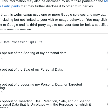
. This information may also be disclosed by us to third parties on the
IA
Participants
that may further disclose it to other third parties.
 that this website/app uses one or more Google services and may gath
including but not limited to your visit or usage behaviour. You may click 
 to Google and its third-party tags to use your data for below specifi
ogle consent section.
l Data Processing Opt Outs
o opt-out of the Sharing of my personal data.
In
o opt-out of the Sale of my Personal Data.
In
to opt-out of processing my Personal Data for Targeted
τη αμιγώς ηλεκτρική Ferrari
, οι
ing.
 πολλές περιπτώσεις, ιδιαίτερα
In
o opt-out of Collection, Use, Retention, Sale, and/or Sharing
ersonal Data that Is Unrelated with the Purposes for which it
lected.