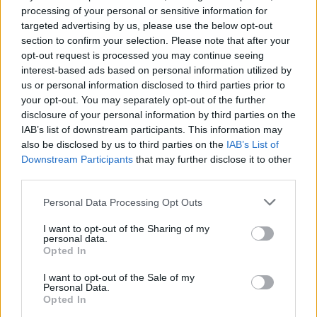
processing of your personal or sensitive information for
targeted advertising by us, please use the below opt-out
Οι 5 καλύτερες κρέμες χεριών που
section to confirm your selection. Please note that after your
προσφέρουν βαθιά ενυδάτωση χωρίς
opt-out request is processed you may continue seeing
να αφήνουν ίχνος λιπαρότητας
interest-based ads based on personal information utilized by
us or personal information disclosed to third parties prior to
your opt-out. You may separately opt-out of the further
Goldman Sachs: Στις κάλπες Γαλλία,
disclosure of your personal information by third parties on the
Ιταλία, Ισπανία και Ελλάδα - Ο
IAB’s list of downstream participants. This information may
δημοσιονομικός κίνδυνος του
also be disclosed by us to third parties on the
IAB’s List of
εκλογικού κύκλου της Ευρώπης το
Downstream Participants
that may further disclose it to other
2027
third parties.
Θερμικοί εναντίον ηλεκτρικών: Η
μεγάλη κόντρα στο viral video της
Please note that this website/app uses one or more Google
Personal Data Processing Opt Outs
χρονιάς
services and may gather and store information including but
not limited to your visit or usage behaviour. You may click to
I want to opt-out of the Sharing of my
personal data.
grant or deny consent to Google and its third-party tags to
Opted In
use your data for below specified purposes in below Google
"Πήγα σε αυτό το ελληνικό νησί και
consent section.
άφησα όλα μου τα άγχη πίσω"
I want to opt-out of the Sale of my
Personal Data.
Opted In