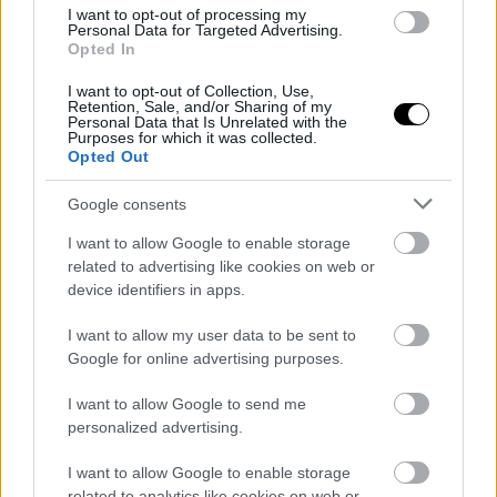
I want to opt-out of processing my
Bulleit '87: Το πρώτο bourbon και rye
Personal Data for Targeted Advertising.
blend στην ιστορία της μάρκας
Opted In
I want to opt-out of Collection, Use,
Retention, Sale, and/or Sharing of my
Personal Data that Is Unrelated with the
Food Chaining: Η επιστημονική
Purposes for which it was collected.
μέθοδος για επιλεκτικά παιδιά
Opted Out
Google consents
Οι τάσεις που θα βλέπουμε παντού το
I want to allow Google to enable storage
φετινό φθινόπωρο
related to advertising like cookies on web or
device identifiers in apps.
I want to allow my user data to be sent to
Google for online advertising purposes.
ΤΑ ΠΙΟ ΠΡΟΣΦΑΤΑ
I want to allow Google to send me
personalized advertising.
I want to allow Google to enable storage
related to analytics like cookies on web or