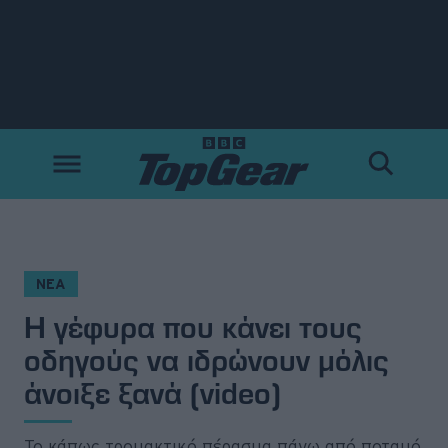
Νέα
Δοκιμές
Electric
Motorsport
ΝΕΑ
Η γέφυρα που κάνει τους
Άποψη
οδηγούς να ιδρώνουν μόλις
Viral
άνοιξε ξανά (video)
Big Reads
Το κάπως τρομακτικό πέρασμα πάνω από ποταμό