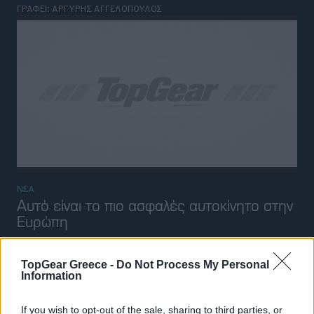
ΓΡΑΦΕΙ:
ΑΡΓΥΡΗΣ ΑΓΓΕΛΟΠΟΥΛΟΣ
ΝΕΑ
Αυτό είναι το πιο ασφαλές αυτοκίνητο στην
Ευρώπη
ΓΡΑΦΕΙ:
ΑΡΓΥΡΗΣ ΑΓΓΕΛΟΠΟΥΛΟΣ
BEST OF NETWORK
Η φυσική μάσκα σώματος που μειώνει
την όψη των κιρσών σε 20'
TopGear Greece -
Do Not Process My Personal
Information
Οι αγορές που οδηγούν φέτος την
κούρσα του τουρισμού
If you wish to opt-out of the sale, sharing to third parties, or