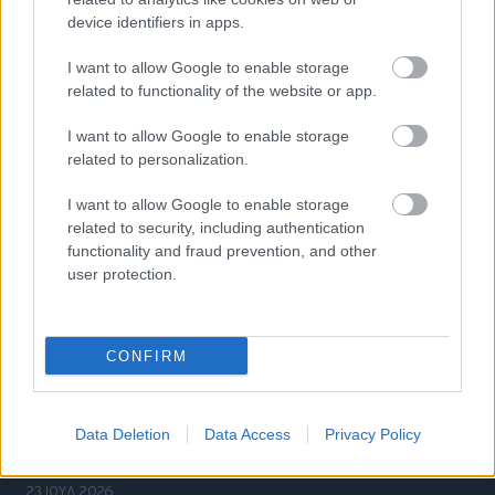
device identifiers in apps.
I want to allow Google to enable storage
related to functionality of the website or app.
I want to allow Google to enable storage
related to personalization.
ΝΕΑ
I want to allow Google to enable storage
Πρωτοφανές λάθος αναγκάζει την
related to security, including authentication
Tesla να επαναγοράσει 15 οχήματα
functionality and fraud prevention, and other
user protection.
23 ΙΟΥΛ 2026
CONFIRM
ΝΕΑ
Αλλάζουν όλα για τα ηλεκτρικά πατίνια-
ποιοι κινδυνεύουν με πρόστιμο 350
Data Deletion
Data Access
Privacy Policy
ευρώ