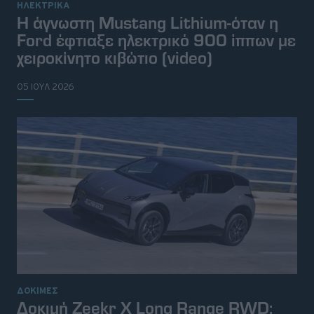
ΗΛΕΚΤΡΙΚΑ
Η άγνωστη Mustang Lithium-όταν η
Ford έφτιαξε ηλεκτρικό 900 ίππων με
χειροκίνητο κιβώτιο (video)
05 ΙΟΥΛ 2026
© 2026 Topgear
Attica Media Online Network
Σχετικά με εμάς
Επικοινωνήστε μαζί μας
Διαφημιστείτε
Όροι Χρήσης - Πολιτική Απορρήτου
ΔΟΚΙΜΕΣ
Δοκιμή Zeekr X Long Range RWD: