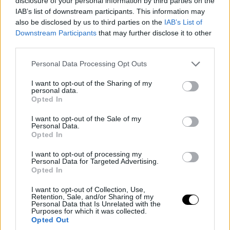
disclosure of your personal information by third parties on the
IAB’s list of downstream participants. This information may
Διαβάστε Επίσης
also be disclosed by us to third parties on the
IAB’s List of
Downstream Participants
that may further disclose it to other
Skoda Epiq: Αυτό είναι το
third parties.
mini SUV των 25.000 ευρώ
Please note that this website/app uses one or more Google
Personal Data Processing Opt Outs
services and may gather and store information including but
not limited to your visit or usage behaviour. You may click to
I want to opt-out of the Sharing of my
personal data.
grant or deny consent to Google and its third-party tags to
Διαβάστε Επίσης
Opted In
use your data for below specified purposes in below Google
consent section.
I want to opt-out of the Sale of my
Τι είναι τα έξυπνα φανάρια
Personal Data.
που ζήτησε ο Πρωθυπουργός
Opted In
για λύση στο κυκλοφοριακό
I want to opt-out of processing my
Personal Data for Targeted Advertising.
Opted In
I want to opt-out of Collection, Use,
Retention, Sale, and/or Sharing of my
Tags
Personal Data that Is Unrelated with the
Purposes for which it was collected.
Opted Out
TESLA CYBERCAB
ΑΥΤΟΝΟΜΗ ΟΔΗΓΗΣΗ