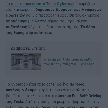
Τα πρώτα
πρωτότυπα Tesla Cybercab
δοκιμάζονται
εδώ και καιρό σε
δημόσιους δρόμους των Ηνωμένων
Πολιτειών
και μια πρόσφατη εμφάνιση του οχήματος
αποκάλυψε μια λεπτομέρεια
που προκάλεσε
συζητήσεις
λόγω της ιδιαιτερότητάς της.
Τη θέση
της θύρας φόρτισής του.
Διαβάστε Επίσης
Η Tesla επιβεβαιώνει έναρξη
της παραγωγής του Cybercab
Το Cybercab έχει σχεδιαστεί ως ένα
πλήρως
αυτόνομο όχημα
, χωρίς τιμόνι και πεντάλ, που
βασίζεται αποκλειστικά στο
σύστημα Full Self-Driving
της Tesla
. Από την οδήγηση μέχρι τη φόρτιση και τον
καθαρισμό,
κάθε διαδικασία προορίζεται να γίνεται