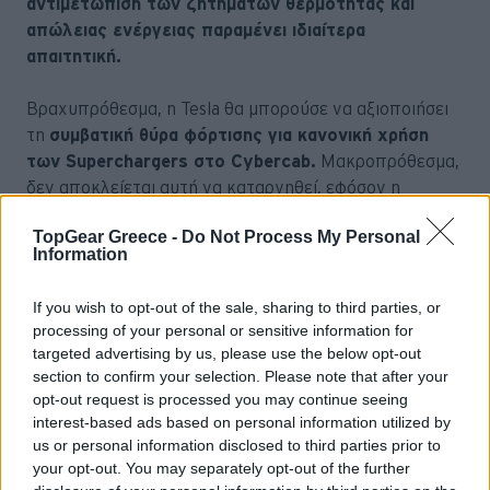
αντιμετώπιση των ζητημάτων θερμότητας και
απώλειας ενέργειας παραμένει ιδιαίτερα
απαιτητική.
Βραχυπρόθεσμα, η Tesla θα μπορούσε να αξιοποιήσει
τη
συμβατική θύρα φόρτισης για κανονική χρήση
των Superchargers στο Cybercab.
Μακροπρόθεσμα,
δεν αποκλείεται αυτή να καταργηθεί, εφόσον η
επαγωγική φόρτιση αποδειχθεί επαρκώς αποδοτική
TopGear Greece -
Do Not Process My Personal
και πρακτική για τις ανάγκες ενός πλήρως αυτόνομου
Information
στόλου.
If you wish to opt-out of the sale, sharing to third parties, or
processing of your personal or sensitive information for
Διαβάστε Επίσης
targeted advertising by us, please use the below opt-out
Κίνα: Το Tesla Model 3 έπεσε
section to confirm your selection. Please note that after your
από την κορυφή των
opt-out request is processed you may continue seeing
πωλήσεων-ποιο ηλεκτρικό το
interest-based ads based on personal information utilized by
εκθρόνισε
us or personal information disclosed to third parties prior to
your opt-out. You may separately opt-out of the further