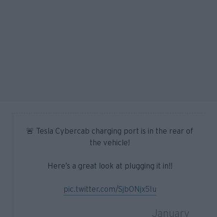
🚨 Tesla Cybercab charging port is in the rear of
the vehicle!
Here’s a great look at plugging it in!!
pic.twitter.com/SjbONjx5Iu
— TESLARATI (@Teslarati)
January