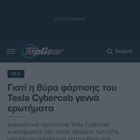
Search
Νέα
Δοκιμές
ΝΕΑ
Γιατί η θύρα φόρτισης του
Electric
Tesla Cybercab γεννά
Motorsport
ερωτήματα
Άποψη
Δοκιμαστικά πρωτότυπα Tesla Cybercab
Viral
κυκλοφορούν ήδη στους δρόμους των ΗΠΑ,
ωστόσο μια απρόσμενη λεπτομέρεια στη