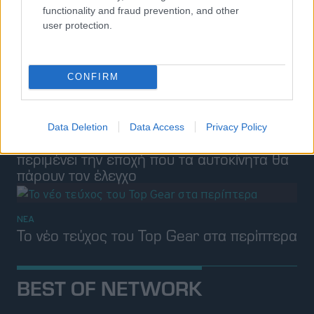
functionality and fraud prevention, and other
user protection.
CONFIRM
Data Deletion
Data Access
Privacy Policy
ΣΥΝΕΝΤΕΥΞΕΙΣ
Ρόμες Ρανγκανάθαν: Ο Βρετανός κωμικός
περιμένει την εποχή που τα αυτοκίνητα θα
πάρουν τον έλεγχο
ΝΕΑ
Το νέο τεύχος του Top Gear στα περίπτερα
BEST OF NETWORK