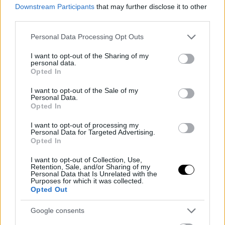
Downstream Participants
that may further disclose it to other
third parties.
Please note that this website/app uses one or more Google
Personal Data Processing Opt Outs
services and may gather and store information including but
not limited to your visit or usage behaviour. You may click to
I want to opt-out of the Sharing of my
personal data.
grant or deny consent to Google and its third-party tags to
Opted In
use your data for below specified purposes in below Google
consent section.
I want to opt-out of the Sale of my
Personal Data.
Opted In
I want to opt-out of processing my
Personal Data for Targeted Advertising.
Opted In
I want to opt-out of Collection, Use,
Retention, Sale, and/or Sharing of my
Personal Data that Is Unrelated with the
Purposes for which it was collected.
Opted Out
Google consents