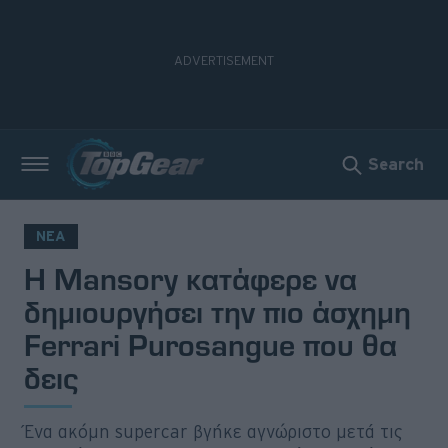
Search
Νέα
Δοκιμές
ΝΕΑ
H Mansory κατάφερε να
Electric
δημιουργήσει την πιο άσχημη
Motorsport
Ferrari Purosangue που θα
δεις
Άποψη
Viral
Ένα ακόμη supercar βγήκε αγνώριστο μετά τις