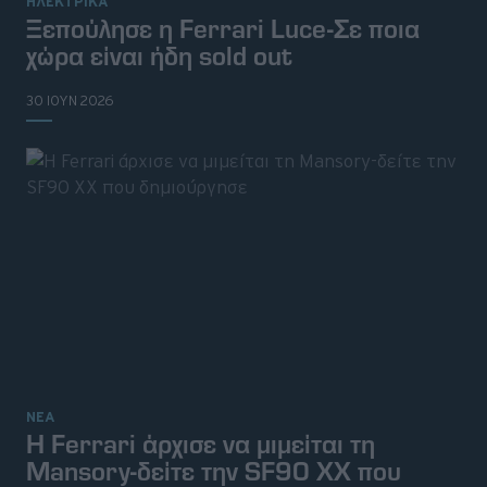
ΗΛΕΚΤΡΙΚΑ
Ξεπούλησε η Ferrari Luce-Σε ποια
χώρα είναι ήδη sold out
30 ΙΟΥΝ 2026
© 2026 Topgear
Attica Media Online Network
ΝΕΑ
Σχετικά με εμάς
Επικοινωνήστε μαζί μας
Η Ferrari άρχισε να μιμείται τη
Διαφημιστείτε
Όροι Χρήσης - Πολιτική Απορρήτου
Mansory-δείτε την SF90 XX που