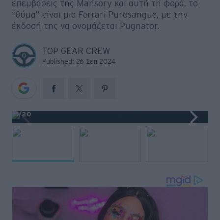
επεμβάσεις της Mansory και αυτή τη φορά, το
Big Reads
“θύμα” είναι μια Ferrari Purosangue, με την
έκδοσή της να ονομάζεται Pugnator.
Retro
TOP GEAR CREW
Moto
Published: 26 Σεπ 2024
Gaming
Συνεντεύξεις
1
/20