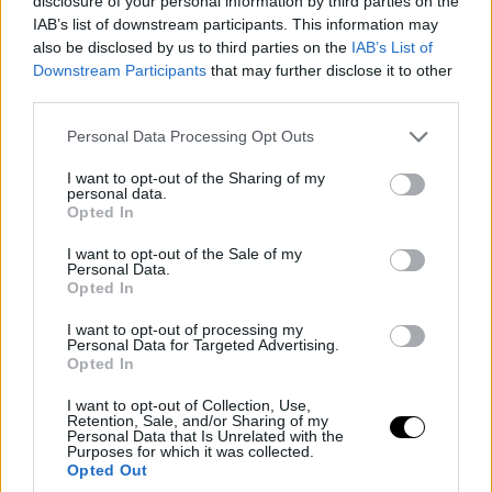
disclosure of your personal information by third parties on the
IAB’s list of downstream participants. This information may
also be disclosed by us to third parties on the
IAB’s List of
Downstream Participants
that may further disclose it to other
third parties.
Please note that this website/app uses one or more Google
Personal Data Processing Opt Outs
services and may gather and store information including but
not limited to your visit or usage behaviour. You may click to
I want to opt-out of the Sharing of my
personal data.
grant or deny consent to Google and its third-party tags to
Opted In
use your data for below specified purposes in below Google
consent section.
I want to opt-out of the Sale of my
Personal Data.
Opted In
I want to opt-out of processing my
Personal Data for Targeted Advertising.
Opted In
I want to opt-out of Collection, Use,
Retention, Sale, and/or Sharing of my
Personal Data that Is Unrelated with the
Purposes for which it was collected.
Opted Out