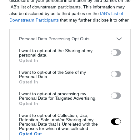
disclosure of your personal information by third parties on the
IAB’s list of downstream participants. This information may
also be disclosed by us to third parties on the
IAB’s List of
Downstream Participants
that may further disclose it to other
third parties.
Please note that this website/app uses one or more Google
Personal Data Processing Opt Outs
services and may gather and store information including but
not limited to your visit or usage behaviour. You may click to
I want to opt-out of the Sharing of my
personal data.
grant or deny consent to Google and its third-party tags to
Opted In
use your data for below specified purposes in below Google
consent section.
I want to opt-out of the Sale of my
Personal Data.
Opted In
I want to opt-out of processing my
Personal Data for Targeted Advertising.
Opted In
I want to opt-out of Collection, Use,
Retention, Sale, and/or Sharing of my
Personal Data that Is Unrelated with the
Purposes for which it was collected.
Opted Out