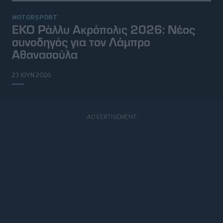
MOTORSPORT
ΕΚΟ Ράλλυ Ακρόπολις 2026: Νέος
συνοδηγός για τον Λάμπρο
Αθανασούλα
23 ΙΟΥΝ 2026
© 2026 Topgear
Attica Media Online Network
Σχετικά με εμάς
Επικοινωνήστε μαζί μας
Διαφημιστείτε
Όροι Χρήσης - Πολιτική Απορρήτου