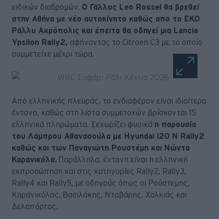
ειδικών διαδρομών.
Ο Γάλλος Leo Rossel θα βρεθεί
στην Αθήνα με νέο αυτοκίνητο καθώς απο το ΕΚΟ
Ράλλυ Ακρόπολις και έπειτα θα οδηγεί μια Lancia
Ypsilon Rally2,
αφήνοντας το Citroen C3 με το οποίο
συμμετείχε μέχρι τώρα.
Από ελληνικής πλευράς, το ενδιαφέρον είναι ιδιαίτερα
έντονο, καθώς στη λίστα συμμετοχών βρίσκονται 15
ελληνικά πληρώματα. Ξεχωρίζει φυσικά
η παρουσία
του Λάμπρου Αθανασούλα με Hyundai i20 N Rally2
καθώς και των Παναγιώτη Ρουστέμη και Νώντα
Καρανικόλα.
Παράλληλα, έντονη είναι η ελληνική
εκπροσώπηση και στις κατηγορίες Rally2, Rally3,
Rally4 και Rally5, με οδηγούς όπως οι Ρούστεμης,
Καρανικόλας, Βασιλάκης, Νταβάρης, Χαλκιάς και
Δελαπόρτας.