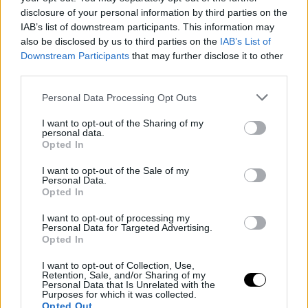
disclosure of your personal information by third parties on the
IAB’s list of downstream participants. This information may
also be disclosed by us to third parties on the
IAB’s List of
Downstream Participants
that may further disclose it to other
third parties.
Please note that this website/app uses one or more Google
Personal Data Processing Opt Outs
services and may gather and store information including but
not limited to your visit or usage behaviour. You may click to
I want to opt-out of the Sharing of my
personal data.
grant or deny consent to Google and its third-party tags to
Opted In
use your data for below specified purposes in below Google
consent section.
I want to opt-out of the Sale of my
Personal Data.
Opted In
I want to opt-out of processing my
Personal Data for Targeted Advertising.
Opted In
I want to opt-out of Collection, Use,
Retention, Sale, and/or Sharing of my
Personal Data that Is Unrelated with the
Purposes for which it was collected.
Opted Out