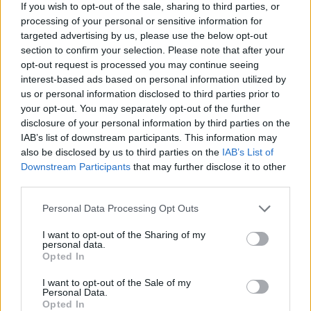
If you wish to opt-out of the sale, sharing to third parties, or
processing of your personal or sensitive information for
targeted advertising by us, please use the below opt-out
section to confirm your selection. Please note that after your
opt-out request is processed you may continue seeing
interest-based ads based on personal information utilized by
ΝΕΑ
us or personal information disclosed to third parties prior to
Όλα είναι ομορφότερα στα χρώματα
your opt-out. You may separately opt-out of the further
της Gulf- το TAG Heuer F1
disclosure of your personal information by third parties on the
Chronograph ακόμη πιο εντυπωσιακό
IAB’s list of downstream participants. This information may
also be disclosed by us to third parties on the
IAB’s List of
02 ΙΟΥΛ 2026
Downstream Participants
that may further disclose it to other
third parties.
Please note that this website/app uses one or more Google
Personal Data Processing Opt Outs
services and may gather and store information including but
not limited to your visit or usage behaviour. You may click to
I want to opt-out of the Sharing of my
personal data.
grant or deny consent to Google and its third-party tags to
Opted In
use your data for below specified purposes in below Google
consent section.
I want to opt-out of the Sale of my
Personal Data.
Opted In