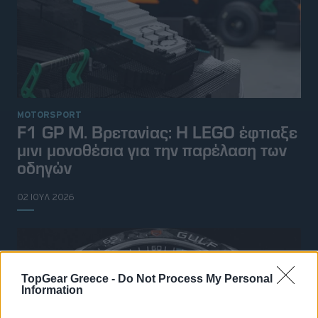
MOTORSPORT
F1 GP Μ. Βρετανίας: Η LEGO έφτιαξε
μινι μονοθέσια για την παρέλαση των
οδηγών
02 ΙΟΥΛ 2026
TopGear Greece -
Do Not Process My Personal
Information