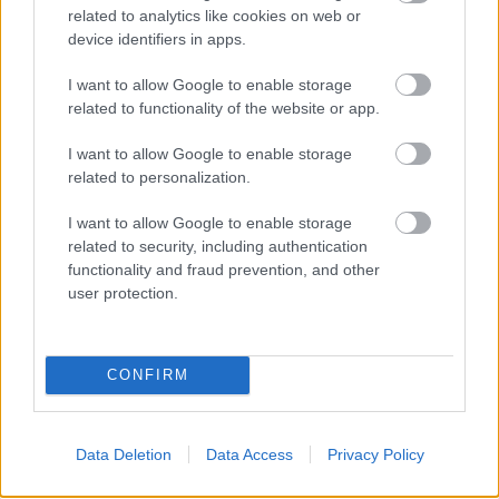
related to analytics like cookies on web or
device identifiers in apps.
MOTORSPORT
F1 GP M. Βρετανίας: Πρόγραμμα και
I want to allow Google to enable storage
ώρες τηλεοπτικής μετάδοσης
related to functionality of the website or app.
02 ΙΟΥΛ 2026
I want to allow Google to enable storage
related to personalization.
I want to allow Google to enable storage
related to security, including authentication
functionality and fraud prevention, and other
user protection.
CONFIRM
Data Deletion
Data Access
Privacy Policy
MOTORSPORT
F1 GP Αυστρίας: Επιστροφή στις νίκες