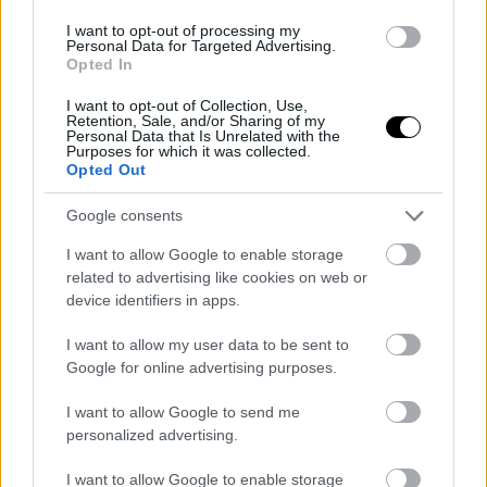
I want to opt-out of processing my
Personal Data for Targeted Advertising.
Opted In
GAMING
Έρχεται το video game Motorsport
I want to opt-out of Collection, Use,
Retention, Sale, and/or Sharing of my
Manager 2 για λάτρεις της F1 και όχι
Personal Data that Is Unrelated with the
Purposes for which it was collected.
μόνο
Opted Out
02 ΙΟΥΛ 2026
Google consents
I want to allow Google to enable storage
related to advertising like cookies on web or
device identifiers in apps.
I want to allow my user data to be sent to
Google for online advertising purposes.
I want to allow Google to send me
personalized advertising.
I want to allow Google to enable storage