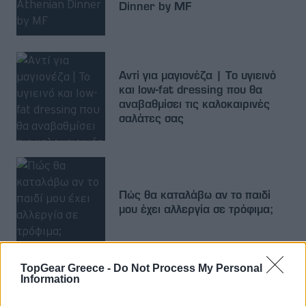
Dinner by MF
Αντί για μαγιονέζα | Το υγιεινό
και low-fat dressing που θα
αναβαθμίσει τις καλοκαιρινές
σαλάτες σας
Πώς θα καταλάβω αν το παιδί
μου έχει αλλεργία σε τρόφιμα;
TopGear Greece -
Do Not Process My Personal
Information