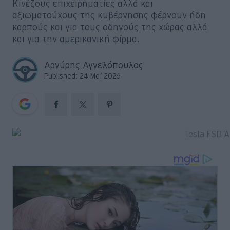
Κινέζους επιχειρηματίες αλλά και
Big Reads
αξιωματούχους της κυβέρνησης φέρνουν ήδη
καρπούς και για τους οδηγούς της χώρας αλλά
Retro
και για την αμερικανική φίρμα.
Moto
Αργύρης Αγγελόπουλος
Published: 24 Μαϊ 2026
Gaming
Συνεντεύξεις