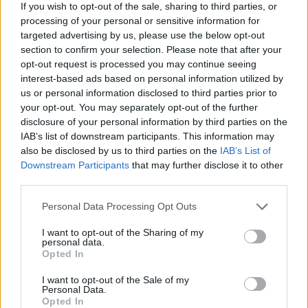
If you wish to opt-out of the sale, sharing to third parties, or
processing of your personal or sensitive information for
targeted advertising by us, please use the below opt-out
ΤΑ ΠΙΟ ΠΡΟΣΦΑΤΑ
section to confirm your selection. Please note that after your
opt-out request is processed you may continue seeing
interest-based ads based on personal information utilized by
us or personal information disclosed to third parties prior to
your opt-out. You may separately opt-out of the further
disclosure of your personal information by third parties on the
IAB’s list of downstream participants. This information may
also be disclosed by us to third parties on the
IAB’s List of
Downstream Participants
that may further disclose it to other
third parties.
Please note that this website/app uses one or more Google
Personal Data Processing Opt Outs
services and may gather and store information including but
not limited to your visit or usage behaviour. You may click to
I want to opt-out of the Sharing of my
personal data.
ΝΕΑ
grant or deny consent to Google and its third-party tags to
Opted In
Τέλος για 8 κινεζικές μάρκες
use your data for below specified purposes in below Google
αυτοκινήτων-το κράτος άρχισε την
consent section.
I want to opt-out of the Sale of my
Personal Data.
εκκαθάριση
Opted In