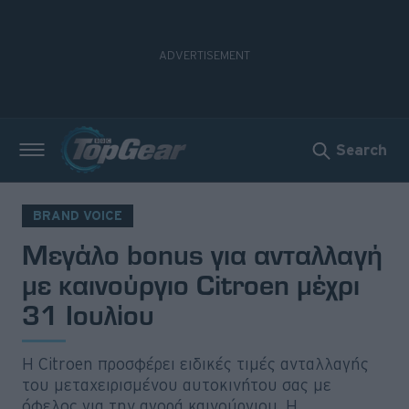
Search
Νέα
Δοκιμές
BRAND VOICE
Μεγάλο bonus για ανταλλαγή
Electric
με καινούργιο Citroen μέχρι
Motorsport
31 Ιουλίου
Άποψη
Η Citroen προσφέρει ειδικές τιμές ανταλλαγής
Viral
του μεταχειρισμένου αυτοκινήτου σας με
όφελος για την αγορά καινούργιου. Η