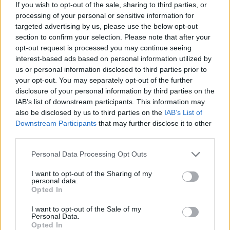
If you wish to opt-out of the sale, sharing to third parties, or
processing of your personal or sensitive information for
targeted advertising by us, please use the below opt-out
section to confirm your selection. Please note that after your
opt-out request is processed you may continue seeing
interest-based ads based on personal information utilized by
us or personal information disclosed to third parties prior to
your opt-out. You may separately opt-out of the further
disclosure of your personal information by third parties on the
IAB’s list of downstream participants. This information may
also be disclosed by us to third parties on the
IAB’s List of
ΝΕΑ
Downstream Participants
that may further disclose it to other
Ο νέος "ειδικός σύμβουλος" της
third parties.
Citroen αποφάσισε να την
μετονομάσει σε Sytroen (video)
Please note that this website/app uses one or more Google
Personal Data Processing Opt Outs
services and may gather and store information including but
not limited to your visit or usage behaviour. You may click to
I want to opt-out of the Sharing of my
17 ΙΟΥΝ 2026
personal data.
grant or deny consent to Google and its third-party tags to
Opted In
use your data for below specified purposes in below Google
consent section.
I want to opt-out of the Sale of my
Personal Data.
Opted In