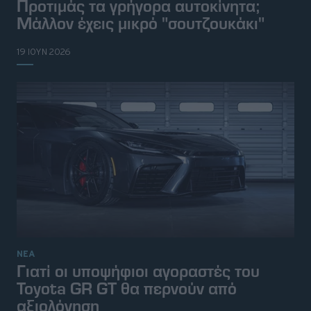
Προτιμάς τα γρήγορα αυτοκίνητα;
Μάλλον έχεις μικρό "σουτζουκάκι"
19 ΙΟΥΝ 2026
© 2026 Topgear
Attica Media Online Network
ΝΕΑ
Γιατί οι υποψήφιοι αγοραστές του
Σχετικά με εμάς
Επικοινωνήστε μαζί μας
Διαφημιστείτε
Όροι Χρήσης - Πολιτική Απορρήτου
Toyota GR GT θα περνούν από
αξιολόγηση