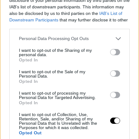
disclosure of your personal information by third parties on the
IAB’s list of downstream participants. This information may
also be disclosed by us to third parties on the
IAB’s List of
Downstream Participants
that may further disclose it to other
third parties.
Please note that this website/app uses one or more Google
Personal Data Processing Opt Outs
services and may gather and store information including but
not limited to your visit or usage behaviour. You may click to
I want to opt-out of the Sharing of my
personal data.
grant or deny consent to Google and its third-party tags to
Opted In
use your data for below specified purposes in below Google
consent section.
I want to opt-out of the Sale of my
Personal Data.
Opted In
I want to opt-out of processing my
Personal Data for Targeted Advertising.
Opted In
I want to opt-out of Collection, Use,
Retention, Sale, and/or Sharing of my
Personal Data that Is Unrelated with the
Purposes for which it was collected.
Opted Out