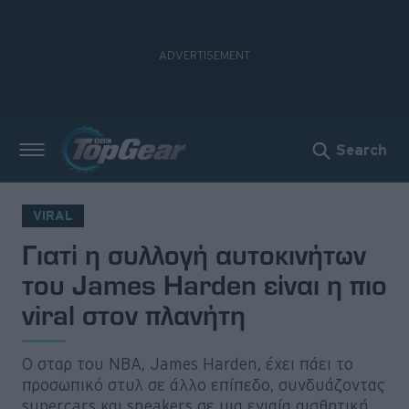
Search
Νέα
Δοκιμές
VIRAL
Γιατί η συλλογή αυτοκινήτων
Electric
του James Harden είναι η πιο
Motorsport
viral στον πλανήτη
Άποψη
Ο σταρ του NBA, James Harden, έχει πάει το
Viral
προσωπικό στυλ σε άλλο επίπεδο, συνδυάζοντας
supercars και sneakers σε μια ενιαία αισθητική