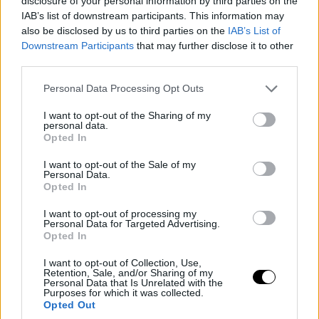
disclosure of your personal information by third parties on the
IAB’s list of downstream participants. This information may
also be disclosed by us to third parties on the
IAB’s List of
Downstream Participants
that may further disclose it to other
third parties.
Please note that this website/app uses one or more Google
Personal Data Processing Opt Outs
services and may gather and store information including but
not limited to your visit or usage behaviour. You may click to
I want to opt-out of the Sharing of my
personal data.
grant or deny consent to Google and its third-party tags to
Opted In
use your data for below specified purposes in below Google
consent section.
I want to opt-out of the Sale of my
Personal Data.
Opted In
I want to opt-out of processing my
Personal Data for Targeted Advertising.
Opted In
I want to opt-out of Collection, Use,
Retention, Sale, and/or Sharing of my
Personal Data that Is Unrelated with the
Purposes for which it was collected.
Opted Out