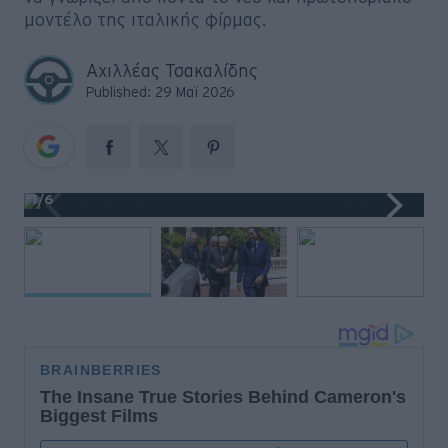
Big Reads
μοντέλο της ιταλικής φίρμας.
Retro
Αχιλλέας Τσακαλίδης
Published: 29 Μαϊ 2026
Moto
Gaming
Συνεντεύξεις
1
/6