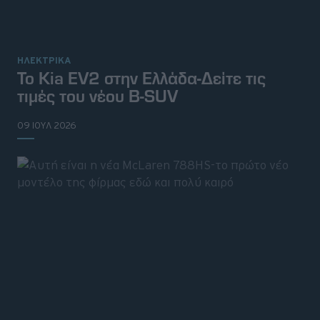
ΗΛΕΚΤΡΙΚΑ
Το Kia EV2 στην Ελλάδα-Δείτε τις
τιμές του νέου B-SUV
09 ΙΟΥΛ 2026
© 2026 Topgear
Attica Media Online Network
Σχετικά με εμάς
Επικοινωνήστε μαζί μας
Διαφημιστείτε
Όροι Χρήσης - Πολιτική Απορρήτου