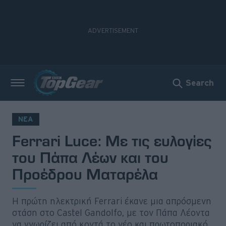
Search
Νέα
Δοκιμές
ΝΕΑ
Ferrari Luce: Με τις ευλογίες
Electric
του Πάπα Λέων και του
Motorsport
Προέδρου Ματαρέλα
Άποψη
Η πρώτη ηλεκτρική Ferrari έκανε μια απρόσμενη
Viral
στάση στο Castel Gandolfo, με τον Πάπα Λέοντα
να γνωρίζει από κοντά το νέο και πρωτοποριακό