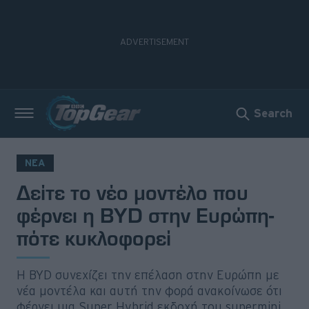
Search
Νέα
Δοκιμές
ΝΕΑ
Δείτε το νέο μοντέλο που
Electric
φέρνει η BYD στην Ευρώπη-
Motorsport
πότε κυκλοφορεί
Άποψη
Η BYD συνεχίζει την επέλαση στην Ευρώπη με
Viral
νέα μοντέλα και αυτή την φορά ανακοίνωσε ότι
φέρνει μια Super Hybrid εκδοχή του supermini