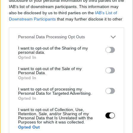
disclosure of your personal information by third parties on the
IAB’s list of downstream participants. This information may
also be disclosed by us to third parties on the
IAB’s List of
Downstream Participants
that may further disclose it to other
third parties.
Please note that this website/app uses one or more Google
Personal Data Processing Opt Outs
services and may gather and store information including but
not limited to your visit or usage behaviour. You may click to
I want to opt-out of the Sharing of my
personal data.
grant or deny consent to Google and its third-party tags to
Opted In
use your data for below specified purposes in below Google
consent section.
I want to opt-out of the Sale of my
Personal Data.
Opted In
I want to opt-out of processing my
Personal Data for Targeted Advertising.
Opted In
I want to opt-out of Collection, Use,
Retention, Sale, and/or Sharing of my
Personal Data that Is Unrelated with the
Purposes for which it was collected.
Opted Out