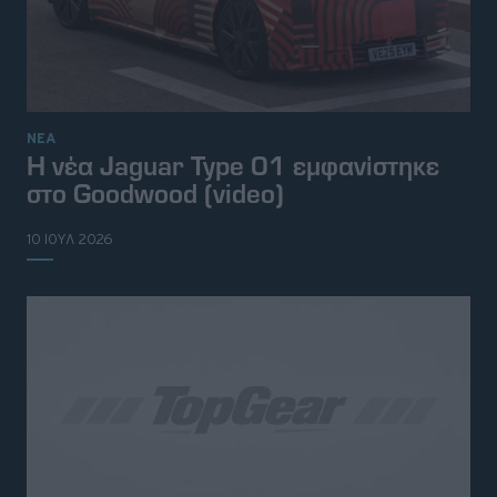
ΝΕΑ
Η νέα Jaguar Type 01 εμφανίστηκε
στο Goodwood (video)
10 ΙΟΥΛ 2026
© 2026 Topgear
Attica Media Online Network
Σχετικά με εμάς
Επικοινωνήστε μαζί μας
Διαφημιστείτε
Όροι Χρήσης - Πολιτική Απορρήτου