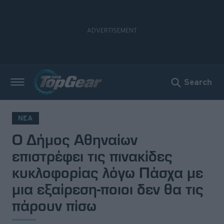
Search
Νέα
Δοκιμές
ΝΕΑ
Ο Δήμος Αθηναίων
Electric
επιστρέφει τις πινακίδες
Motorsport
κυκλοφορίας λόγω Πάσχα με
μια εξαίρεση-ποιοι δεν θα τις
Άποψη
πάρουν πίσω
Viral