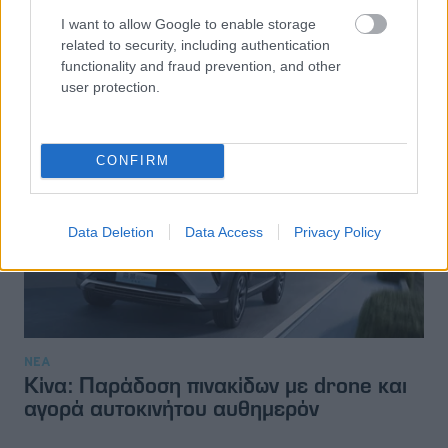
αυξημένη εμπλοκή σε τροχαία ατυχήματα-
τι συμβαίνει
I want to allow Google to enable storage
related to security, including authentication
functionality and fraud prevention, and other
ΓΡΑΦΕΙ:
ΑΧΙΛΛΕΑΣ ΤΣΑΚΑΛΙΔΗΣ
user protection.
CONFIRM
Data Deletion
Data Access
Privacy Policy
ΝΕΑ
Κίνα: Παράδοση πινακίδων με drone και
αγορά αυτοκινήτου αυθημερόν