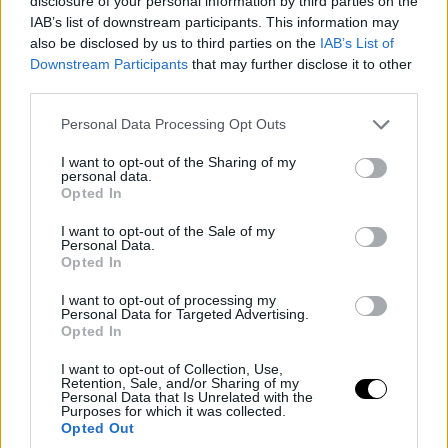
disclosure of your personal information by third parties on the
IAB’s list of downstream participants. This information may
also be disclosed by us to third parties on the
IAB’s List of
Downstream Participants
that may further disclose it to other
third parties.
Please note that this website/app uses one or more Google
Personal Data Processing Opt Outs
services and may gather and store information including but
not limited to your visit or usage behaviour. You may click to
I want to opt-out of the Sharing of my
personal data.
grant or deny consent to Google and its third-party tags to
Opted In
use your data for below specified purposes in below Google
consent section.
I want to opt-out of the Sale of my
Personal Data.
Opted In
I want to opt-out of processing my
Personal Data for Targeted Advertising.
Opted In
I want to opt-out of Collection, Use,
Retention, Sale, and/or Sharing of my
Personal Data that Is Unrelated with the
Purposes for which it was collected.
Opted Out