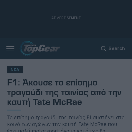
Search
Νέα
Δοκιμές
ΝΕΑ
F1: Άκουσε το επίσημο
Electric
τραγούδι της ταινίας από την
Motorsport
καυτή Tate McRae
Άποψη
Το επίσημο τραγούδι της ταινίας F1 συστήνει στο
Viral
κοινό των αγώνων την καυτή Tate McRae που
έχει πολύ motorsport όνομα και όπως θα