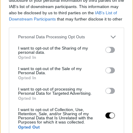
disclosure of your personal information by third parties on the
IAB’s list of downstream participants. This information may
also be disclosed by us to third parties on the
IAB’s List of
Downstream Participants
that may further disclose it to other
third parties.
Please note that this website/app uses one or more Google
Personal Data Processing Opt Outs
services and may gather and store information including but
not limited to your visit or usage behaviour. You may click to
I want to opt-out of the Sharing of my
personal data.
grant or deny consent to Google and its third-party tags to
Opted In
use your data for below specified purposes in below Google
consent section.
I want to opt-out of the Sale of my
Personal Data.
Opted In
I want to opt-out of processing my
Personal Data for Targeted Advertising.
Opted In
I want to opt-out of Collection, Use,
Retention, Sale, and/or Sharing of my
Personal Data that Is Unrelated with the
Purposes for which it was collected.
Opted Out