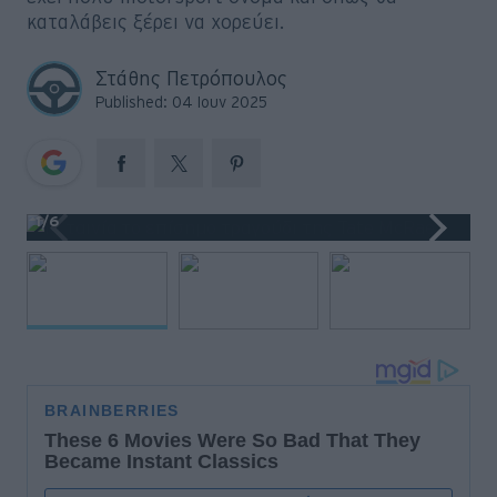
Big Reads
καταλάβεις ξέρει να χορεύει.
Retro
Στάθης Πετρόπουλος
Published: 04 Ιουν 2025
Moto
Gaming
Συνεντεύξεις
1
/6