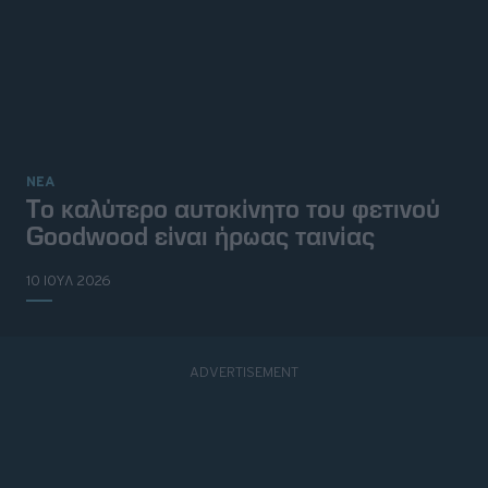
ΝΕΑ
Tο καλύτερο αυτοκίνητο του φετινού
Goodwood είναι ήρωας ταινίας
10 ΙΟΥΛ 2026
© 2026 Topgear
Attica Media Online Network
Σχετικά με εμάς
Επικοινωνήστε μαζί μας
Διαφημιστείτε
Όροι Χρήσης - Πολιτική Απορρήτου