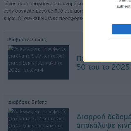
Τέλος όσοι προβούν στην αγορά κάποιου Volkswagen μέ
authenti
έναν συγκεκριμένο αριθμό ετοιμοπαράδοτων μοντέλων 
ευρώ. Οι συγκεκριμένες προσφορές ισχύουν μέχρι εξα
Διαβάστε Επίσης
Ποιο εμβληματικ
50 του το 2025
Διαβάστε Επίσης
Διαρροή δεδομ
αποκάλυψε κιν