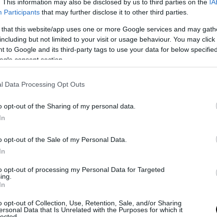
. This information may also be disclosed by us to third parties on the
IA
Participants
that may further disclose it to other third parties.
 that this website/app uses one or more Google services and may gath
including but not limited to your visit or usage behaviour. You may click 
 to Google and its third-party tags to use your data for below specifi
ogle consent section.
l Data Processing Opt Outs
o opt-out of the Sharing of my personal data.
In
o opt-out of the Sale of my Personal Data.
In
to opt-out of processing my Personal Data for Targeted
ing.
λαμβάνει προνόμια, καταβάλλοντας
In
πιλογής στη λήξη του συμβολαίου με
o opt-out of Collection, Use, Retention, Sale, and/or Sharing
ersonal Data that Is Unrelated with the Purposes for which it
lected.