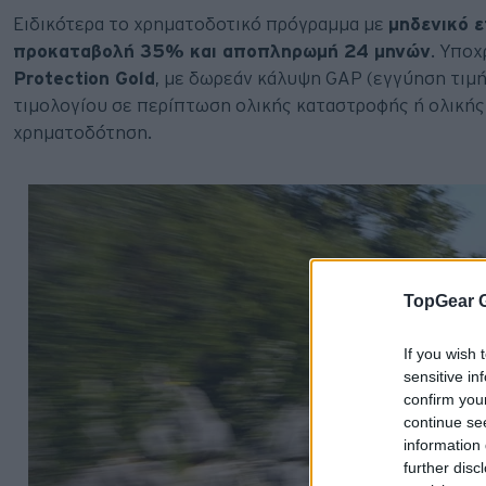
Ειδικότερα το χρηματοδοτικό πρόγραμμα με
μηδενικό ε
προκαταβολή 35% και αποπληρωμή 24 μηνών
. Υποχ
Protection Gold
, με δωρεάν κάλυψη GAP (εγγύηση τιμή
τιμολογίου σε περίπτωση ολικής καταστροφής ή ολικής 
χρηματοδότηση.
TopGear 
If you wish 
sensitive in
confirm you
continue se
information 
further disc