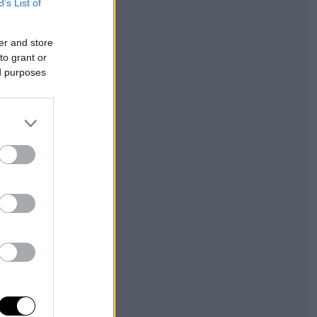
B’s List of
er and store
to grant or
ed purposes