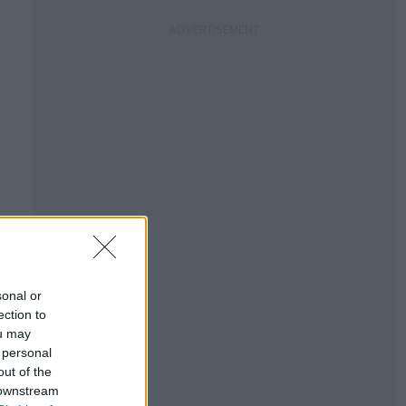
sonal or
ection to
ou may
 personal
out of the
 downstream