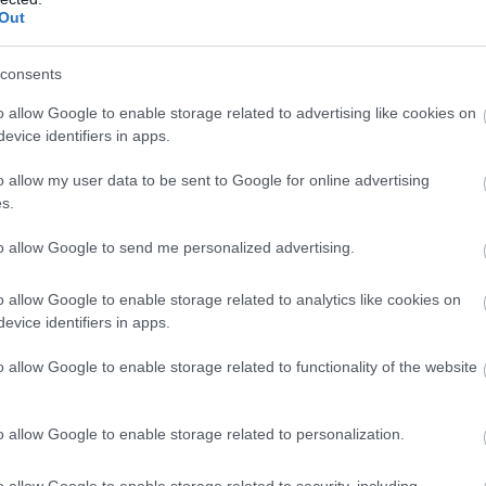
Out
μοντέλο
, εφόσον το επιθυμεί. Με
 έχοντας μια χαμηλή δόση.
consents
o allow Google to enable storage related to advertising like cookies on
on) με το επιτόκιο καινούριου
evice identifiers in apps.
ατοδότησης.
o allow my user data to be sent to Google for online advertising
s.
to allow Google to send me personalized advertising.
o allow Google to enable storage related to analytics like cookies on
evice identifiers in apps.
o allow Google to enable storage related to functionality of the website
α της εταιρείας και το Golf.
o allow Google to enable storage related to personalization.
o allow Google to enable storage related to security, including