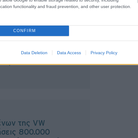
χρι το τέλος του επόμενου μήνα, από
cation functionality and fraud prevention, and other user protection.
θα έχουν όφελος έως και 10.000
ντλήσεων των διαθέσιμων μοντέλων.
CONFIRM
Data Deletion
Data Access
Privacy Policy
ό μοντέλο κλείνει τα
ένων της VW
ήσεις 800.000