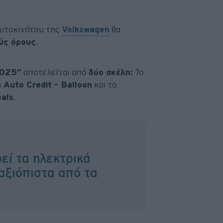
αυτοκινήτου της
Volkswagen
θα
ύς όρους
.
2025”
αποτελείται από
δύο σκέλη:
Το
Auto Credit – Balloon
και το
als
.
εί τα ηλεκτρικά
αξιόπιστα από τα