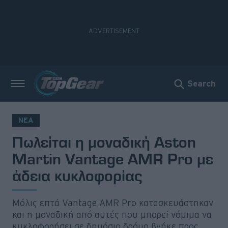
Search
Νέα
Δοκιμές
ΝΕΑ
Πωλείται η μοναδική Aston
Electric
Martin Vantage AMR Pro με
Motorsport
άδεια κυκλοφορίας
Άποψη
Μόλις επτά Vantage AMR Pro κατασκευάστηκαν
Viral
και η μοναδική από αυτές που μπορεί νόμιμα να
κυκλοφορήσει σε δημόσιο δρόμο βγήκε προς