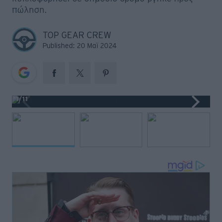
Big Reads
πώληση.
Retro
TOP GEAR CREW
Published: 20 Μαϊ 2024
Moto
Gaming
Συνεντεύξεις
1
/11