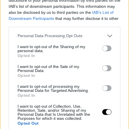
disclosure of your personal information by third parties on the
IAB’s list of downstream participants. This information may
also be disclosed by us to third parties on the
IAB’s List of
Downstream Participants
that may further disclose it to other
third parties.
Please note that this website/app uses one or more Google
Personal Data Processing Opt Outs
services and may gather and store information including but
not limited to your visit or usage behaviour. You may click to
I want to opt-out of the Sharing of my
personal data.
grant or deny consent to Google and its third-party tags to
Opted In
use your data for below specified purposes in below Google
consent section.
I want to opt-out of the Sale of my
Personal Data.
Opted In
I want to opt-out of processing my
Personal Data for Targeted Advertising.
Opted In
I want to opt-out of Collection, Use,
Retention, Sale, and/or Sharing of my
Personal Data that Is Unrelated with the
Purposes for which it was collected.
Opted Out