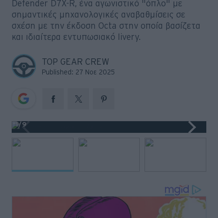
Defender D7X-R, ένα αγωνιστικό "όπλο" με
Big Reads
σημαντικές μηχανολογικές αναβαθμίσεις σε
σχέση με την έκδοση Octa στην οποία βασίζετα
Retro
και ιδιαίτερα εντυπωσιακό livery.
Moto
TOP GEAR CREW
Published: 27 Νοε 2025
Gaming
Συνεντεύξεις
1
/9