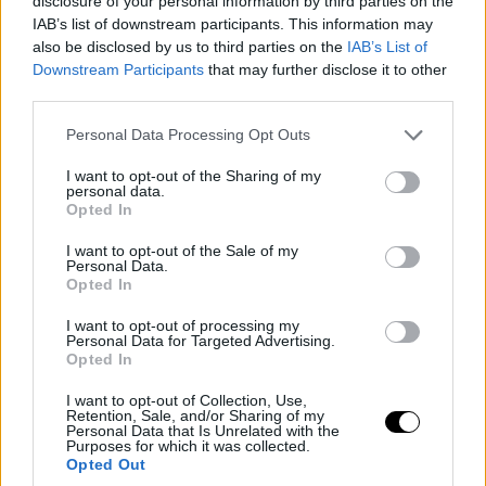
disclosure of your personal information by third parties on the
IAB’s list of downstream participants. This information may
also be disclosed by us to third parties on the
IAB’s List of
Downstream Participants
that may further disclose it to other
third parties.
Please note that this website/app uses one or more Google
Personal Data Processing Opt Outs
services and may gather and store information including but
not limited to your visit or usage behaviour. You may click to
I want to opt-out of the Sharing of my
personal data.
grant or deny consent to Google and its third-party tags to
Opted In
use your data for below specified purposes in below Google
consent section.
I want to opt-out of the Sale of my
Personal Data.
Opted In
I want to opt-out of processing my
Personal Data for Targeted Advertising.
Opted In
I want to opt-out of Collection, Use,
Retention, Sale, and/or Sharing of my
Personal Data that Is Unrelated with the
Purposes for which it was collected.
Opted Out