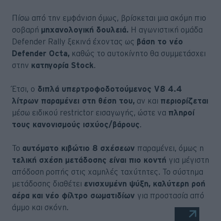
Πίσω από την εμφάνιση όμως, βρίσκεται μια ακόμη πιο
σοβαρή
μηχανολογική δουλειά.
Η αγωνιστική ομάδα
Defender Rally ξεκινά έχοντας ως
βάση το νέο
Defender Octa,
καθώς το αυτοκίνητο θα συμμετάσχει
στην
κατηγορία Stock
.
Έτσι, ο
διπλά υπερτροφοδοτούμενος V8 4.4
λίτρων παραμένει στη θέση του,
αν και
περιορίζεται
μέσω ειδικού restrictor εισαγωγής, ώστε να
πληροί
τους κανονισμούς ισχύος/βάρους
.
Το
αυτόματο κιβώτιο 8 σχέσεων
παραμένει, όμως η
τελική σχέση μετάδοσης είναι πιο κοντή
για μέγιστη
απόδοση ροπής στις χαμηλές ταχύτητες. Το σύστημα
μετάδοσης διαθέτει
ενισχυμένη ψύξη, καλύτερη ροή
αέρα και νέο φίλτρο σωματιδίων
για προστασία από
άμμο και σκόνη.