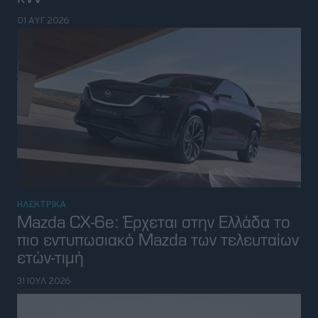
ΗΛΕΚΤΡΙΚΑ
Mazda CX-6e: Έρχεται στην Ελλάδα το
πιο εντυπωσιακό Mazda των τελευταίων
ετών-τιμή
31 ΙΟΥΛ 2026
ΝΕΑ
Νέα υβριδικά SUV της Xiaomi έχουν
500 χιλιόμετρα ηλεκτρική αυτονομία
και απίστευτη τιμή
31 ΙΟΥΛ 2026