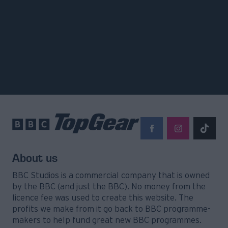
by the BBC (and just the BBC). No money from the
licence fee was used to create this website. The
profits we make from it go back to BBC programme-
makers to help fund great new BBC programmes.
BBC is a trademark of the British Broadcasting
Corporation. Logos © 1996.
Capital
TheTOC
Harper's BAZAAR
Madame Figaro
Shape
Yupiii
Esquire
Missbloom
Tasty Guide
Attica Media Group © 2026 TopGear
Attica Media Online Network
Σχετικά με εμάς
Επικοινωνήστε μαζί μας
Διαφημιστείτε
Όροι Χρήσης - Πολιτική Απορρήτου
Μέλος