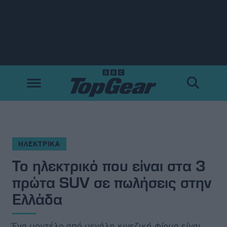
Νέα
Δοκιμές
Electric
Motorsport
ΗΛΕΚΤΡΙΚΑ
Το ηλεκτρικό που είναι στα 3
Άποψη
πρώτα SUV σε πωλήσεις στην
Viral
Ελλάδα
Big Reads
Ένα μοντέλο από μεγάλη κινεζική φίρμα είναι