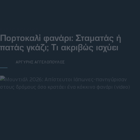
Big Reads
Retro
ΚΥΡ, 05 ΙΟΥΛ 2026
Moto
Πορτοκαλί φανάρι: Σταματάς ή
πατάς γκάζι; Τι ακριβώς ισχύει
Gaming
Συνεντεύξεις
ΓΡΑΦΕΙ:
ΑΡΓΥΡΗΣ ΑΓΓΕΛΟΠΟΥΛΟΣ