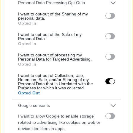
Please note that this website/app uses one or more Google
Personal Data Processing Opt Outs
services and may gather and store information including but
not limited to your visit or usage behaviour. You may click to
I want to opt-out of the Sharing of my
personal data.
grant or deny consent to Google and its third-party tags to
Opted In
use your data for below specified purposes in below Google
consent section.
I want to opt-out of the Sale of my
Personal Data.
Opted In
I want to opt-out of processing my
Personal Data for Targeted Advertising.
Opted In
I want to opt-out of Collection, Use,
Retention, Sale, and/or Sharing of my
Personal Data that Is Unrelated with the
Purposes for which it was collected.
Opted Out
Google consents
I want to allow Google to enable storage
related to advertising like cookies on web or
device identifiers in apps.